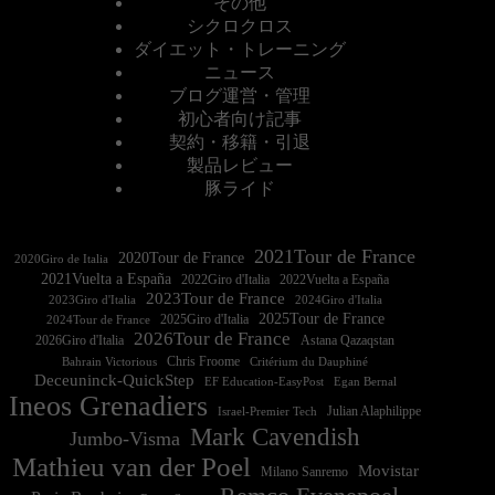
その他
シクロクロス
ダイエット・トレーニング
ニュース
ブログ運営・管理
初心者向け記事
契約・移籍・引退
製品レビュー
豚ライド
2021Tour de France
2020Tour de France
2020Giro de Italia
2021Vuelta a España
2022Vuelta a España
2023Tour de France
2023Giro d'Italia
2025Tour de France
2025Giro d'Italia
2024Tour de France
2026Tour de France
2026Giro d'Italia
Astana Qazaqstan
Chris Froome
Bahrain Victorious
Critérium du Dauphiné
Deceuninck-QuickStep
EF Education-EasyPost
Egan Bernal
Ineos Grenadiers
Israel-Premier Tech
Julian Alaphilippe
Mark Cavendish
Jumbo-Visma
Mathieu van der Poel
Movistar
Milano Sanremo