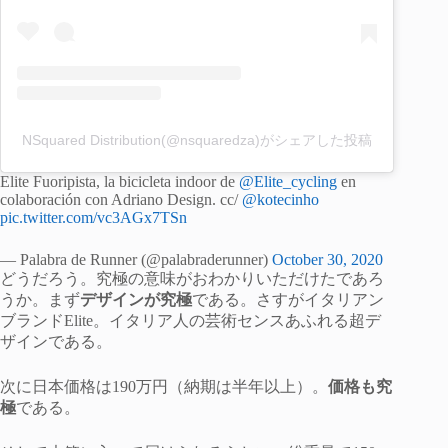
NSquared Distribution(@nsquaredza)がシェアした投稿
Elite Fuoripista, la bicicleta indoor de
@Elite_cycling
en
colaboración con Adriano Design. cc/
@kotecinho
pic.twitter.com/vc3AGx7TSn
— Palabra de Runner (@palabraderunner)
October 30, 2020
どうだろう。究極の意味がおわかりいただけたであろ
うか。まず
デザインが究極
である。さすがイタリアン
ブランドElite。イタリア人の芸術センスあふれる超デ
ザインである。
次に日本価格は190万円（納期は半年以上）。
価格も究
極
である。