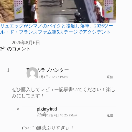
リュエッグがシマノのバイクと接触し落車。2026ツー
ル・ド・フランスファム第5ステージでアクシデント
2026年8月6日
2件のコメント
南区のラブハンター
2020年12月4日 / 12:27 PM////
返信
ぜひ購入してレビュー記事書いてください！楽し
みにしてます！
piginwired
2020年12月4日 / 8:25 PM////
返信
(´;ω;｀)無茶ぶりすぎぃ！