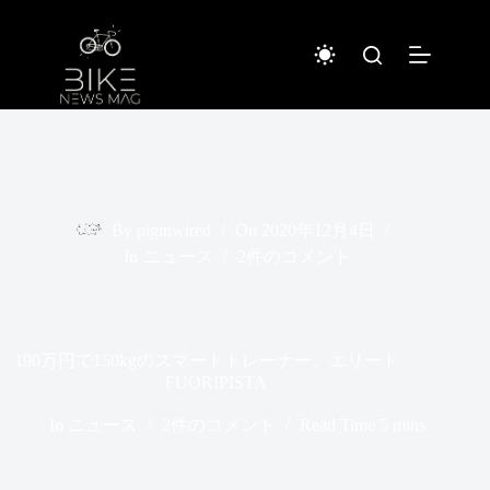
コ
ン
テ
ン
ツ
へ
ス
キ
ッ
プ
By
piginwired
On
2020年12月4日
In
ニュース
2件のコメント
190万円で150kgのスマートトレーナー、エリート
FUORIPISTA
In
ニュース
2件のコメント
Read Time
5 mins