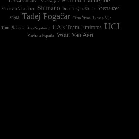
Remco Evenepoel
Paris-Roubaix
Peter Sagan
Shimano
Specialized
Soudal-QuickStep
Ronde van Vlaanderen
Tadej Pogačar
Team Visma | Lease a Bike
SRAM
UCI
UAE Team Emirates
Tom Pidcock
Trek Segafredo
Wout Van Aert
Vuelta a España