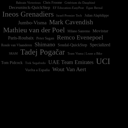
Chris Froome
Bahrain Victorious
Critérium du Dauphiné
Deceuninck-QuickStep
EF Education-EasyPost
Egan Bernal
Ineos Grenadiers
Israel-Premier Tech
Julian Alaphilippe
Mark Cavendish
Jumbo-Visma
Mathieu van der Poel
Movistar
Milano Sanremo
Remco Evenepoel
Paris-Roubaix
Peter Sagan
Shimano
Specialized
Soudal-QuickStep
Ronde van Vlaanderen
Tadej Pogačar
Team Visma | Lease a Bike
SRAM
UCI
UAE Team Emirates
Tom Pidcock
Trek Segafredo
Wout Van Aert
Vuelta a España