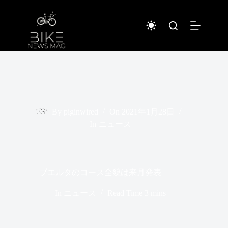
コ
ン
テ
ン
ツ
へ
ス
キ
ッ
プ
By
piginwired
On
2021年1月28日
In
ニュース
ブエルタのコース全貌は来月発表
In
ニュース
Read Time
3 mins