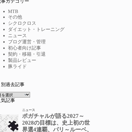
記事カテゴリー
MTB
その他
シクロクロス
ダイエット・トレーニング
ニュース
ブログ運営・管理
初心者向け記事
契約・移籍・引退
製品レビュー
豚ライド
月別過去記事
ア
ー
人気記事
カ
イ
ブ