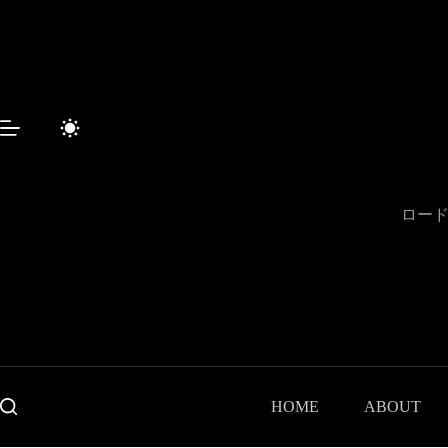
コ
ン
テ
ン
ツ
へ
ス
キ
ッ
プ
ロード
HOME
ABOUT