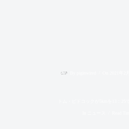
By
piginwired
On
2021年2
トム・ピドコックが5kmを13：2
In
ニュース
Read Ti