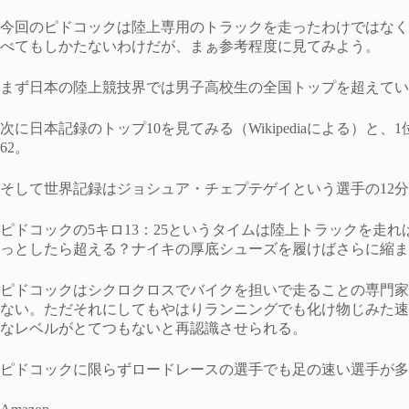
今回のピドコックは陸上専用のトラックを走ったわけではなく
べてもしかたないわけだが、まぁ参考程度に見てみよう。
まず日本の陸上競技界では男子高校生の全国トップを超えている
次に日本記録のトップ10を見てみる（Wikipediaによる）と、1
62。
そして世界記録はジョシュア・チェプテゲイという選手の12分3
ピドコックの5キロ13：25というタイムは陸上トラックを走
っとしたら超える？ナイキの厚底シューズを履けばさらに縮ま
ピドコックはシクロクロスでバイクを担いで走ることの専門家
ない。ただそれにしてもやはりランニングでも化け物じみた速
なレベルがとてつもないと再認識させられる。
ピドコックに限らずロードレースの選手でも足の速い選手が多