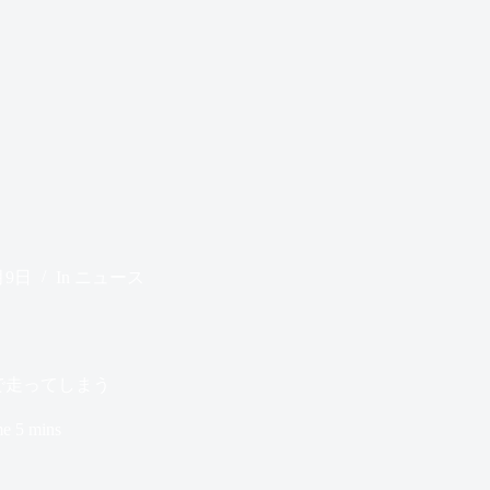
月9日
In
ニュース
5で走ってしまう
me
5 mins