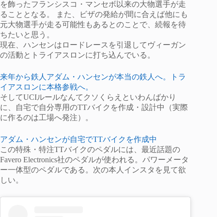
を飾ったフランシスコ・マンセボ以来の大物選手が走
ることとなる。 また、ビザの発給が間に合えば他にも
元大物選手が走る可能性もあるとのことで、続報を待
ちたいと思う。
現在、ハンセンはロードレースを引退してヴィーガン
の活動とトライアスロンに打ち込んでいる。
来年から鉄人アダム・ハンセンが本当の鉄人へ。トラ
イアスロンに本格参戦へ。
そしてUCIルールなんてクソくらえといわんばかり
に、自宅で自分専用のTTバイクを作成・設計中（実際
に作るのは工場へ発注）。
アダム・ハンセンが自宅でTTバイクを作成中
この特殊・特注TTバイクのペダルには、最近話題の
Favero Electronics社のペダルが使われる。パワーメータ
ー一体型のペダルである。次の本人インスタを見て欲
しい。