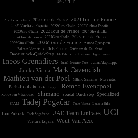
豚ライド
2021Tour de France
2020Tour de France
2020Giro de Italia
2021Vuelta a España
2022Vuelta a España
2023Tour de France
2023Giro d'Italia
2025Tour de France
2025Giro d'Italia
2024Tour de France
2026Tour de France
2026Giro d'Italia
Astana Qazaqstan
Chris Froome
Bahrain Victorious
Critérium du Dauphiné
Deceuninck-QuickStep
EF Education-EasyPost
Egan Bernal
Ineos Grenadiers
Israel-Premier Tech
Julian Alaphilippe
Mark Cavendish
Jumbo-Visma
Mathieu van der Poel
Movistar
Milano Sanremo
Remco Evenepoel
Paris-Roubaix
Peter Sagan
Shimano
Specialized
Soudal-QuickStep
Ronde van Vlaanderen
Tadej Pogačar
Team Visma | Lease a Bike
SRAM
UCI
UAE Team Emirates
Tom Pidcock
Trek Segafredo
Wout Van Aert
Vuelta a España