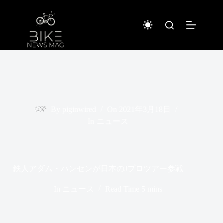
コ
ン
テ
ン
ツ
へ
ス
キ
ッ
プ
By
piginwired
On
2021年3月18日
In
ニュース
鉄人アダム・ハンセンが日本のJプロツアー参戦
In
ニュース
Read Time
5 mins