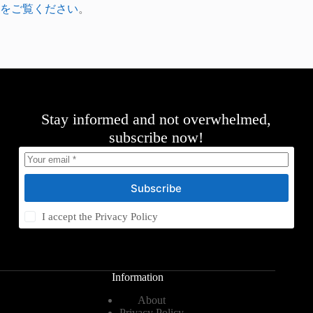
をご覧ください
。
Stay informed and not overwhelmed,
subscribe now!
Subscribe
I accept the
Privacy Policy
Information
About
Privacy Policy