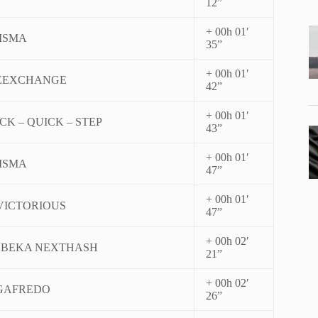
12”
+ 00h 01′
VISMA
35”
+ 00h 01′
EEXCHANGE
42”
+ 00h 01′
K – QUICK – STEP
43”
+ 00h 01′
VISMA
47”
+ 00h 01′
VICTORIOUS
47”
+ 00h 02′
BEKA NEXTHASH
21”
+ 00h 02′
EGAFREDO
26”