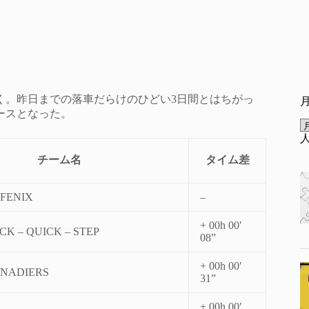
く。昨日までの落車だらけのひどい3日間とはちがっ
ースとなった。
チーム名
タイム差
 FENIX
–
+ 00h 00′
K – QUICK – STEP
08”
+ 00h 00′
ENADIERS
31”
+ 00h 00′