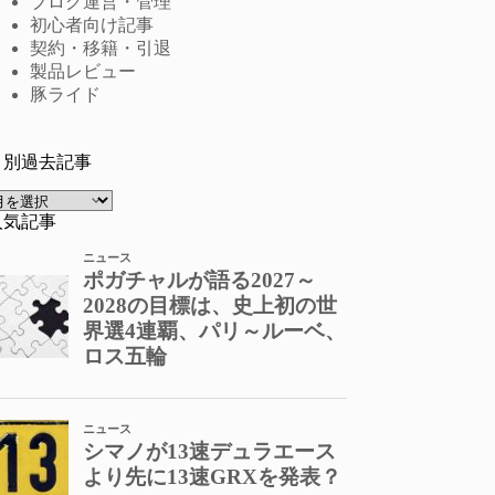
ブログ運営・管理
初心者向け記事
契約・移籍・引退
製品レビュー
豚ライド
月別過去記事
ア
ー
人気記事
カ
イ
ブ