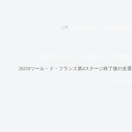
By
piginwired
On
2021年6
【全選手分】2021ツール第4ステージ終了
20210ツール・ド・フランス第4ステージ終了後の
In
ニュース
Read Tim