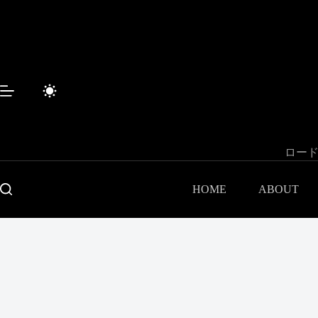
コ
ン
テ
ン
ツ
へ
ス
キ
ッ
プ
ロード
HOME
ABOUT