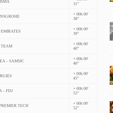
VISMA
31”
+ 00h 00′
ANSGROHE
38”
+ 00h 00′
 EMIRATES
39”
+ 00h 00′
 TEAM
40”
+ 00h 00′
EA – SAMSIC
40”
+ 00h 00′
RGIES
45”
+ 00h 00′
 – FDJ
52”
+ 00h 00′
PREMIER TECH
52”