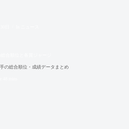
月30日
In
ニュース
後の総合順位と各賞ジャージ
全選手の総合順位・成績データまとめ
e
48 mins