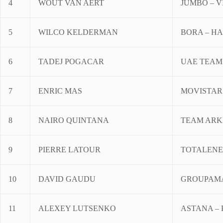
4
WOUT VAN AERT
JUMBO – 
5
WILCO KELDERMAN
BORA – H
6
TADEJ POGACAR
UAE TEAM
7
ENRIC MAS
MOVISTAR
8
NAIRO QUINTANA
TEAM ARK
9
PIERRE LATOUR
TOTALENE
10
DAVID GAUDU
GROUPAMA
11
ALEXEY LUTSENKO
ASTANA – 