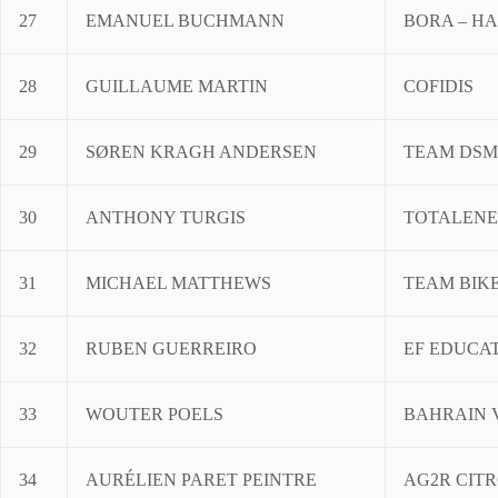
27
EMANUEL BUCHMANN
BORA – H
28
GUILLAUME MARTIN
COFIDIS
29
SØREN KRAGH ANDERSEN
TEAM DSM
30
ANTHONY TURGIS
TOTALENE
31
MICHAEL MATTHEWS
TEAM BIK
32
RUBEN GUERREIRO
EF EDUCAT
33
WOUTER POELS
BAHRAIN 
34
AURÉLIEN PARET PEINTRE
AG2R CIT