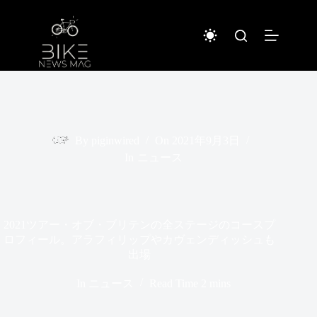
コ
ン
テ
ン
ツ
へ
ス
キ
ッ
プ
By
piginwired
On
2021年9月3日
In
ニュース
2021ツアー・オブ・ブリテンの全ステージのコースプ
ロフィール。アラフィリップやカヴェンディッシュも
出場
In
ニュース
Read Time
2 mins