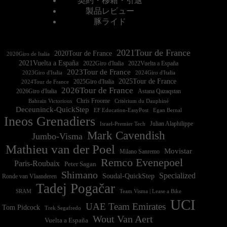
契約・移籍・引退
製品レビュー
豚ライド
2021Tour de France
2020Tour de France
2020Giro de Italia
2021Vuelta a España
2022Vuelta a España
2023Tour de France
2023Giro d'Italia
2025Tour de France
2025Giro d'Italia
2024Tour de France
2026Tour de France
2026Giro d'Italia
Astana Qazaqstan
Chris Froome
Bahrain Victorious
Critérium du Dauphiné
Deceuninck-QuickStep
EF Education-EasyPost
Egan Bernal
Ineos Grenadiers
Israel-Premier Tech
Julian Alaphilippe
Mark Cavendish
Jumbo-Visma
Mathieu van der Poel
Movistar
Milano Sanremo
Remco Evenepoel
Paris-Roubaix
Peter Sagan
Shimano
Specialized
Soudal-QuickStep
Ronde van Vlaanderen
Tadej Pogačar
Team Visma | Lease a Bike
SRAM
UCI
UAE Team Emirates
Tom Pidcock
Trek Segafredo
Wout Van Aert
Vuelta a España