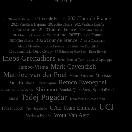
豚ライド
2021Tour de France
2020Tour de France
2020Giro de Italia
2021Vuelta a España
2022Vuelta a España
2023Tour de France
2023Giro d'Italia
2025Tour de France
2025Giro d'Italia
2024Tour de France
2026Tour de France
2026Giro d'Italia
Astana Qazaqstan
Chris Froome
Bahrain Victorious
Critérium du Dauphiné
Deceuninck-QuickStep
EF Education-EasyPost
Egan Bernal
Ineos Grenadiers
Israel-Premier Tech
Julian Alaphilippe
Mark Cavendish
Jumbo-Visma
Mathieu van der Poel
Movistar
Milano Sanremo
Remco Evenepoel
Paris-Roubaix
Peter Sagan
Shimano
Specialized
Soudal-QuickStep
Ronde van Vlaanderen
Tadej Pogačar
Team Visma | Lease a Bike
SRAM
UCI
UAE Team Emirates
Tom Pidcock
Trek Segafredo
Wout Van Aert
Vuelta a España