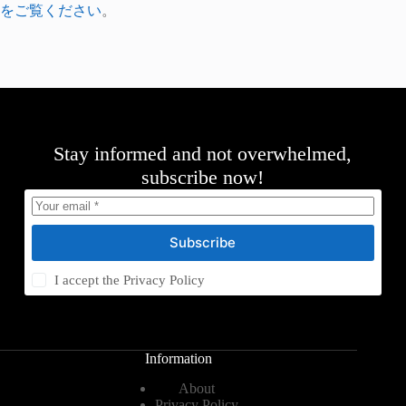
をご覧ください
。
Stay informed and not overwhelmed,
subscribe now!
Subscribe
I accept the
Privacy Policy
Information
About
Privacy Policy