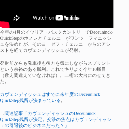
今年の4月のイツリア・バスクカントリーでDeceuninck-
QuickStepのホノレとチェルニーがワンツーフィニッシ
ュを決めたが、そのヨーゼフ・チェルニーからのアシ
ストを経てカヴェンディッシュが発射。
発射前からも発車後も後方を気にしながらスプリント
という余裕のある勝利。これでキリよく今年10勝目
（数え間違えていなければ）。二桁の大台にのせてき
た。
カヴェンディッシュはすでに来年度のDeceuninck-
QuickStep残留が決まっている
。
→
関連記事「カヴェンディッシュのDeceuninck-
QuickStep残留が決定。交渉の焦点はカヴェンディッシ
ュの引退後のビジネスだった？」