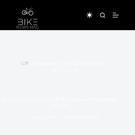
コ
ン
テ
ン
ツ
へ
ス
キ
ッ
プ
By
piginwired
On
2021年10月4日
In
ニュース
カヴェンディッシュが10勝目！Sparkassen Münsterland
Giro 2021
In
ニュース
Read Time
4 mins