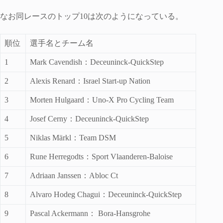
なお同レースのトップ10は次のようになっている。
順位
選手名とチーム名
1
Mark Cavendish：Deceuninck-QuickStep
2
Alexis Renard：Israel Start-up Nation
3
Morten Hulgaard：Uno-X Pro Cycling Team
4
Josef Cerny：Deceuninck-QuickStep
5
Niklas Märkl：Team DSM
6
Rune Herregodts：Sport Vlaanderen-Baloise
7
Adriaan Janssen：Abloc Ct
8
Alvaro Hodeg Chagui：Deceuninck-QuickStep
9
Pascal Ackermann： Bora-Hansgrohe