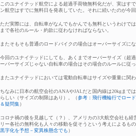
このユナイテッド航空による超過手荷物無料化だが、実はすで
ン航空はすでに無料日を発表していた。それに続いたのが今回
ただ実際には、自転車がなんでもかんでも無料というわけでは
まで各社のルール・約款に従わなければならない。
またそもそも普通のロードバイクの場合はオーバーサイズにな
今回のユナイテッドにしても、あくまでオーバーサイズ（超過
ーバーサイズじゃない自転車の場合はその場合のルールに従っ
またユナイテッドにおいては電動自転車はサイズや重量に関わ
ちなみに日本の航空会社のANAやJALだと国内線は20kgまで
らしい（サイズの制限はあり）。（
参考：飛行機輪行でロード
＆疑問集
）
コロナ禍の後を見越して（？）、アメリカの3大航空会社も経
リー各社の無料化も人々の移動を促そうという考えによるもの
黒字化を予想－変異株懸念でも
）