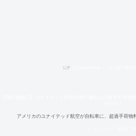
By
piginwired
On
2021年1
【飛行機輪行】ユナイテッド航空が飛行機輪行の超過手荷物料
が対応へ
アメリカのユナイテッド航空が自転車に、超過手荷物
In
ニュース
Read Ti