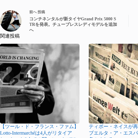
前へ
投稿
コンチネンタルが新タイヤGrand Prix 5000 S
TRを発表。チューブレスレディモデルを追加
へ
関連投稿
【ツール・ド・フランス・ファム】
ティボー・ネイスが
Lotto-Intermarchéは4人がリタイア
ブエルタ・ア・エス