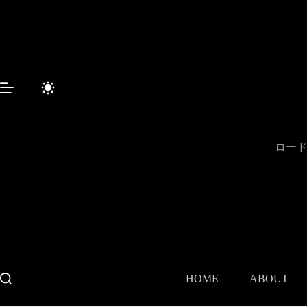
コ
ン
テ
ン
ツ
へ
ス
キ
ッ
プ
ロード
HOME
ABOUT