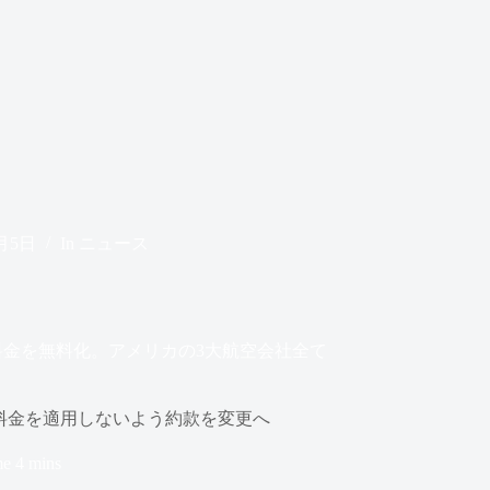
0月5日
In
ニュース
金を無料化。アメリカの3大航空会社全て
料金を適用しないよう約款を変更へ
me
4 mins