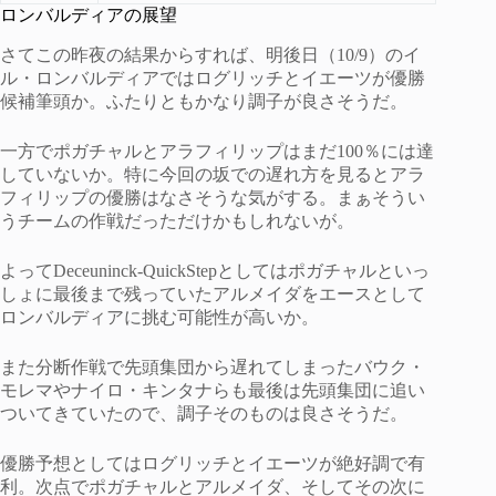
ロンバルディアの展望
さてこの昨夜の結果からすれば、明後日（10/9）のイ
ル・ロンバルディアではログリッチとイエーツが優勝
候補筆頭か。ふたりともかなり調子が良さそうだ。
一方でポガチャルとアラフィリップはまだ100％には達
していないか。特に今回の坂での遅れ方を見るとアラ
フィリップの優勝はなさそうな気がする。まぁそうい
うチームの作戦だっただけかもしれないが。
よってDeceuninck-QuickStepとしてはポガチャルといっ
しょに最後まで残っていたアルメイダをエースとして
ロンバルディアに挑む可能性が高いか。
また分断作戦で先頭集団から遅れてしまったバウク・
モレマやナイロ・キンタナらも最後は先頭集団に追い
ついてきていたので、調子そのものは良さそうだ。
優勝予想としてはログリッチとイエーツが絶好調で有
利。次点でポガチャルとアルメイダ、そしてその次に