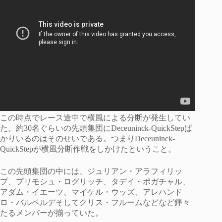
この時点でレース途中で横風による分断が発生してい
た。約30名ぐらいの先頭集団にDeceuninck-QuickStepば
かりいるのはそのせいである。つまりDeceuninck-
QuickStepが横風分断作戦をしかけたということ。
この先頭集団の中には、ジュリアン・アラフィリッ
プ、プリモシュ・ログリッチ、タデイ・ポガチャル、
アダム・イエーツ、マイケル・ウッズ、アレハンド
ロ・バルベルデそしてクリス・フルームなどなど錚々
たるメンバーが揃っていた。