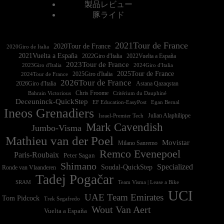
製品レビュー
豚ライド
2021Tour de France
2020Tour de France
2020Giro de Italia
2021Vuelta a España
2022Vuelta a España
2023Tour de France
2023Giro d'Italia
2025Tour de France
2025Giro d'Italia
2024Tour de France
2026Tour de France
2026Giro d'Italia
Astana Qazaqstan
Chris Froome
Bahrain Victorious
Critérium du Dauphiné
Deceuninck-QuickStep
EF Education-EasyPost
Egan Bernal
Ineos Grenadiers
Israel-Premier Tech
Julian Alaphilippe
Mark Cavendish
Jumbo-Visma
Mathieu van der Poel
Movistar
Milano Sanremo
Remco Evenepoel
Paris-Roubaix
Peter Sagan
Shimano
Specialized
Soudal-QuickStep
Ronde van Vlaanderen
Tadej Pogačar
Team Visma | Lease a Bike
SRAM
UCI
UAE Team Emirates
Tom Pidcock
Trek Segafredo
Wout Van Aert
Vuelta a España