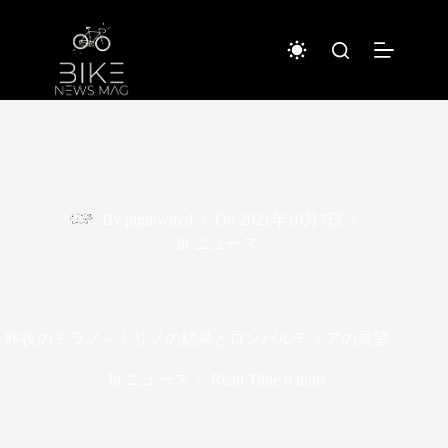
コ
ン
テ
ン
ツ
へ
ス
キ
ッ
プ
By
piginwired
On
2021年10月7日
In
ニュース
昨夜のミラノ～トリノの結果とロンバルディアの展望
In
ニュース
Read Time
9 mins