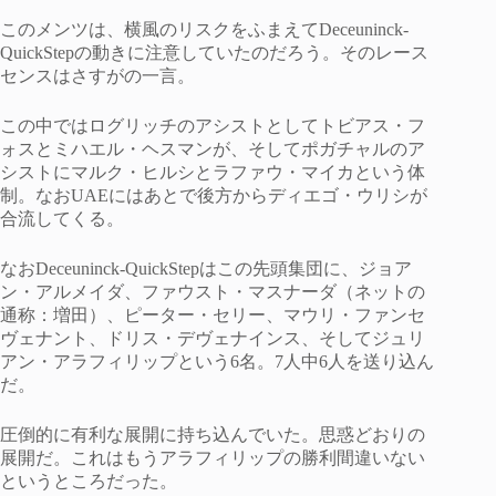
このメンツは、横風のリスクをふまえてDeceuninck-
QuickStepの動きに注意していたのだろう。そのレース
センスはさすがの一言。
この中ではログリッチのアシストとしてトビアス・フ
ォスとミハエル・ヘスマンが、そしてポガチャルのア
シストにマルク・ヒルシとラファウ・マイカという体
制。なおUAEにはあとで後方からディエゴ・ウリシが
合流してくる。
なおDeceuninck-QuickStepはこの先頭集団に、ジョア
ン・アルメイダ、ファウスト・マスナーダ（ネットの
通称：増田）、ピーター・セリー、マウリ・ファンセ
ヴェナント、ドリス・デヴェナインス、そしてジュリ
アン・アラフィリップという6名。7人中6人を送り込ん
だ。
圧倒的に有利な展開に持ち込んでいた。思惑どおりの
展開だ。これはもうアラフィリップの勝利間違いない
というところだった。