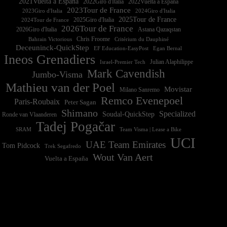
2021Vuelta a España
2022Vuelta a España
2023Tour de France
2023Giro d'Italia
2025Tour de France
2025Giro d'Italia
2024Tour de France
2026Tour de France
2026Giro d'Italia
Astana Qazaqstan
Chris Froome
Bahrain Victorious
Critérium du Dauphiné
Deceuninck-QuickStep
EF Education-EasyPost
Egan Bernal
Ineos Grenadiers
Israel-Premier Tech
Julian Alaphilippe
Mark Cavendish
Jumbo-Visma
Mathieu van der Poel
Movistar
Milano Sanremo
Remco Evenepoel
Paris-Roubaix
Peter Sagan
Shimano
Specialized
Soudal-QuickStep
Ronde van Vlaanderen
Tadej Pogačar
Team Visma | Lease a Bike
SRAM
UCI
UAE Team Emirates
Tom Pidcock
Trek Segafredo
Wout Van Aert
Vuelta a España