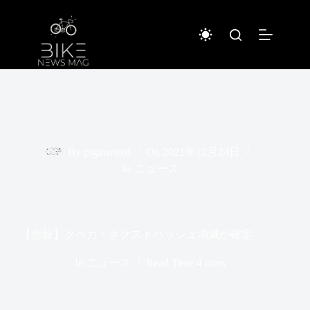
コ
ン
テ
ン
ツ
へ
ス
キ
ッ
プ
By
piginwired
On
2021年12月24日
In
ニュース
【悲報】クベカ・ネクストハッシュ消滅が確定
In
ニュース
Read Time
4 mins