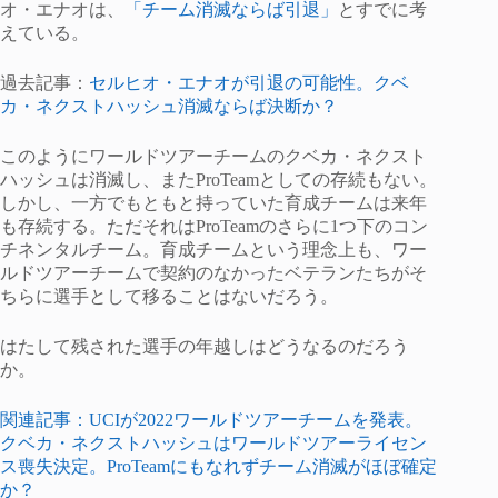
オ・エナオは、
「チーム消滅ならば引退」
とすでに考
えている。
過去記事：
セルヒオ・エナオが引退の可能性。クベ
カ・ネクストハッシュ消滅ならば決断か？
このようにワールドツアーチームのクベカ・ネクスト
ハッシュは消滅し、またProTeamとしての存続もない。
しかし、一方でもともと持っていた育成チームは来年
も存続する。ただそれはProTeamのさらに1つ下のコン
チネンタルチーム。育成チームという理念上も、ワー
ルドツアーチームで契約のなかったベテランたちがそ
ちらに選手として移ることはないだろう。
はたして残された選手の年越しはどうなるのだろう
か。
関連記事：UCIが2022ワールドツアーチームを発表。
クベカ・ネクストハッシュはワールドツアーライセン
ス喪失決定。ProTeamにもなれずチーム消滅がほぼ確定
か？