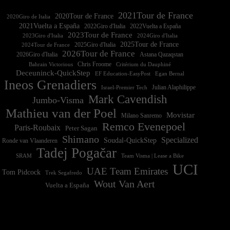
2021Tour de France
2020Tour de France
2020Giro de Italia
2021Vuelta a España
2022Vuelta a España
2023Tour de France
2023Giro d'Italia
2025Tour de France
2025Giro d'Italia
2024Tour de France
2026Tour de France
2026Giro d'Italia
Astana Qazaqstan
Chris Froome
Bahrain Victorious
Critérium du Dauphiné
Deceuninck-QuickStep
EF Education-EasyPost
Egan Bernal
Ineos Grenadiers
Israel-Premier Tech
Julian Alaphilippe
Mark Cavendish
Jumbo-Visma
Mathieu van der Poel
Movistar
Milano Sanremo
Remco Evenepoel
Paris-Roubaix
Peter Sagan
Shimano
Specialized
Soudal-QuickStep
Ronde van Vlaanderen
Tadej Pogačar
Team Visma | Lease a Bike
SRAM
UCI
UAE Team Emirates
Tom Pidcock
Trek Segafredo
Wout Van Aert
Vuelta a España