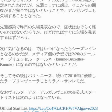
定されたわけだが、先週コロナに感染。そこからの回
復がまだ完全ではないということで、アルガルヴェも
欠場することとなった。
先週感染で昨日の欠場発表なので、症状はおそらく軽
いのではないだろうか。ひどければすぐに欠場を発表
するはずだろう。
次に気になるのは、ではいつになったらシーズンイン
となるのかだが、メディア側の予想では2/26のクール
ネ・ブリュッセル・クールネ（kuurne-Bruxelles-
Kuurne）になるのではないかということだ。
そしてその後はパリ～ニース、続いて2016年に優勝し
たラ・プリマヴェーラことミラノ～サンレモだ。
なおヴォルタ・アン・アルガルヴェの大会公式スター
トリストは次のようになっている。
Official Start List:
https://t.co/Co47GzCKHW
#VAlgarve2023