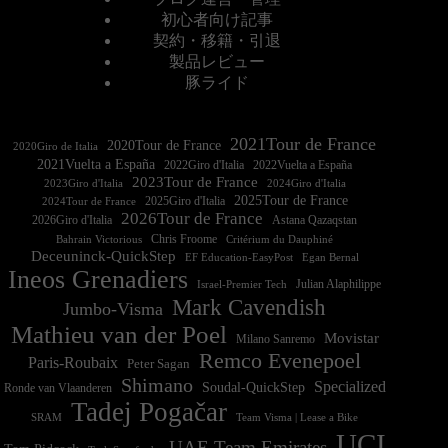
初心者向け記事
契約・移籍・引退
製品レビュー
豚ライド
2021Tour de France
2020Tour de France
2020Giro de Italia
2021Vuelta a España
2022Vuelta a España
2023Tour de France
2023Giro d'Italia
2025Tour de France
2025Giro d'Italia
2024Tour de France
2026Tour de France
2026Giro d'Italia
Astana Qazaqstan
Chris Froome
Bahrain Victorious
Critérium du Dauphiné
Deceuninck-QuickStep
EF Education-EasyPost
Egan Bernal
Ineos Grenadiers
Israel-Premier Tech
Julian Alaphilippe
Mark Cavendish
Jumbo-Visma
Mathieu van der Poel
Movistar
Milano Sanremo
Remco Evenepoel
Paris-Roubaix
Peter Sagan
Shimano
Specialized
Soudal-QuickStep
Ronde van Vlaanderen
Tadej Pogačar
Team Visma | Lease a Bike
SRAM
UCI
UAE Team Emirates