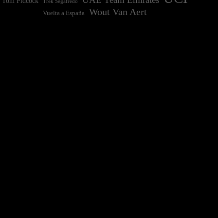
Tom Pidcock
Trek Segafredo
Wout Van Aert
Vuelta a España