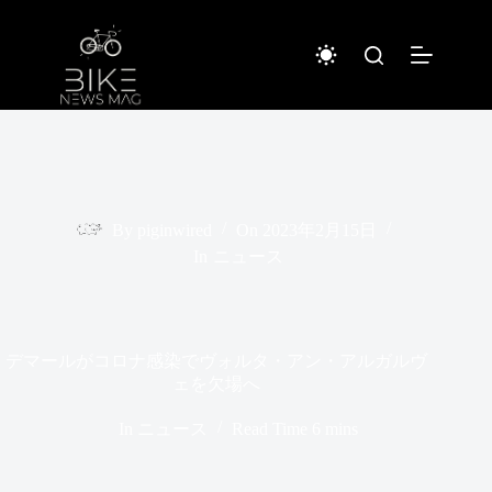
コ
ン
テ
ン
ツ
へ
ス
キ
ッ
プ
By
piginwired
On
2023年2月15日
In
ニュース
デマールがコロナ感染でヴォルタ・アン・アルガルヴ
ェを欠場へ
In
ニュース
Read Time
6 mins