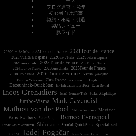
ニュース
ブログ運営・管理
初心者向け記事
契約・移籍・引退
製品レビュー
豚ライド
2021Tour de France
2020Tour de France
2020Giro de Italia
2021Vuelta a España
2022Vuelta a España
2023Tour de France
2023Giro d'Italia
2025Tour de France
2025Giro d'Italia
2024Tour de France
2026Tour de France
2026Giro d'Italia
Astana Qazaqstan
Chris Froome
Bahrain Victorious
Critérium du Dauphiné
Deceuninck-QuickStep
EF Education-EasyPost
Egan Bernal
Ineos Grenadiers
Israel-Premier Tech
Julian Alaphilippe
Mark Cavendish
Jumbo-Visma
Mathieu van der Poel
Movistar
Milano Sanremo
Remco Evenepoel
Paris-Roubaix
Peter Sagan
Shimano
Specialized
Soudal-QuickStep
Ronde van Vlaanderen
Tadej Pogačar
Team Visma | Lease a Bike
SRAM