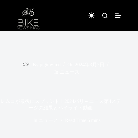
コ
ン
テ
ン
ツ
へ
ス
キ
ッ
プ
By
piginwired
On
2024年3月7日
In
ニュース
レムコが最後にスプリント！2024パリ～ニース第4ステ
ージの結果とハイライト動画
In
ニュース
Read Time
6 mins