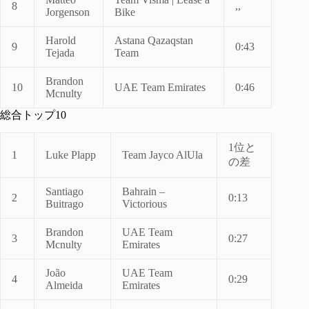
8
,,
Jorgenson
Bike
Harold
Astana Qazaqstan
9
0:43
Tejada
Team
Brandon
10
UAE Team Emirates
0:46
Mcnulty
総合トップ10
1位と
1
Luke Plapp
Team Jayco AlUla
の差
Santiago
Bahrain –
2
0:13
Buitrago
Victorious
Brandon
UAE Team
3
0:27
Mcnulty
Emirates
João
UAE Team
4
0:29
Almeida
Emirates