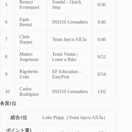
Remco
Soudal – Quick
5
0:30
Evenepoel
Step
Egan
6
INEOS Grenadiers
0:40
Bernal
Chris
7
Team Jayco AlUla
0:46
Harper
Matteo
Team Visma |
8
0:52
Jorgenson
Lease a Bike
Rigoberto
EF Education –
9
0:54
Urán
EasyPost
Carlos
10
INEOS Grenadiers
1:02
Rodríguez
各賞1位
総合1位
Luke Plapp（Team Jayco AlUla）
ポイント賞1