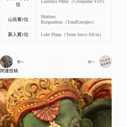
Laurence Pithie（GroupamaｰFDJ）
位
Mathieu
山岳賞1位
Burgaudeau（TotalEnergies）
新人賞1位
Luke Plapp（Team Jayco AlUla）
前へ
次へ
関連投稿