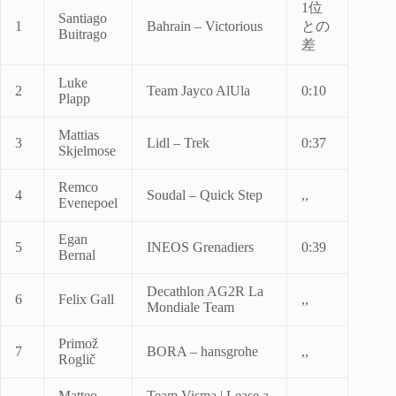
1位
Santiago
1
Bahrain – Victorious
との
Buitrago
差
Luke
2
Team Jayco AlUla
0:10
Plapp
Mattias
3
Lidl – Trek
0:37
Skjelmose
Remco
4
Soudal – Quick Step
,,
Evenepoel
Egan
5
INEOS Grenadiers
0:39
Bernal
Decathlon AG2R La
6
Felix Gall
,,
Mondiale Team
Primož
7
BORA – hansgrohe
,,
Roglič
Matteo
Team Visma | Lease a