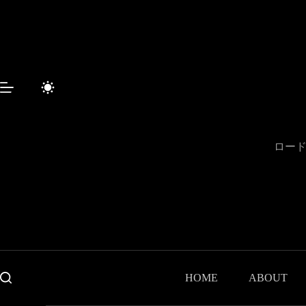
コ
ン
テ
ン
ツ
へ
ス
キ
ッ
プ
ロード
HOME
ABOUT