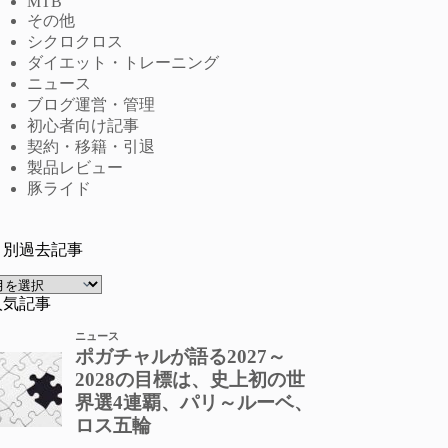
MTB
その他
シクロクロス
ダイエット・トレーニング
ニュース
ブログ運営・管理
初心者向け記事
契約・移籍・引退
製品レビュー
豚ライド
月別過去記事
ア
ー
人気記事
カ
イ
ブ