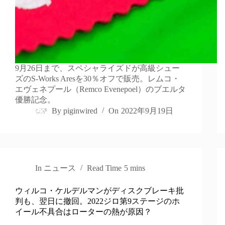
9月26日まで、スペシャライズドが高級シュー
ズのS-Works Aresを30％オフで販売。レムコ・
エヴェネプール（Remco Evenepoel）のブエルタ
優勝記念。
By
piginwired
On
2022年9月19日
In
ニュース
Read Time
5 mins
ウィルコ・ケルデルマンがディスクブレーキ批
判も、翌日に撤回。2022ジロ第9ステージのホ
イール不具合はローターの熱が原因？