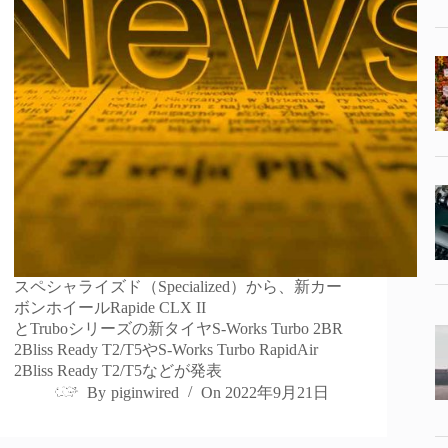
スペシャライズド（Specialized）から、新カー
ボンホイールRapide CLX II
とTruboシリーズの新タイヤS-Works Turbo 2BR
2Bliss Ready T2/T5やS-Works Turbo RapidAir
2Bliss Ready T2/T5などが発表
By
piginwired
On
2022年9月21日