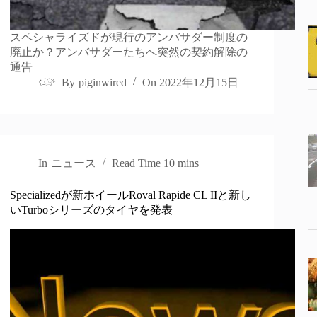
スペシャライズドが現行のアンバサダー制度の
廃止か？アンバサダーたちへ突然の契約解除の
通告
By
piginwired
On
2022年12月15日
In
ニュース
Read Time
10 mins
Specializedが新ホイールRoval Rapide CL IIと新し
いTurboシリーズのタイヤを発表