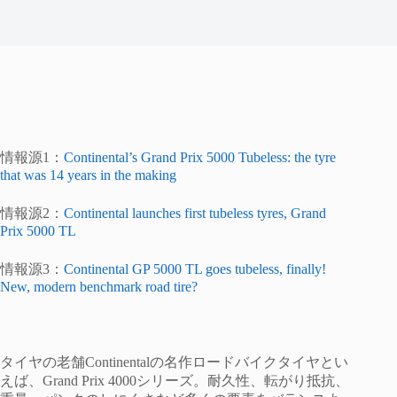
情報源1：
Continental’s Grand Prix 5000 Tubeless: the tyre
that was 14 years in the making
情報源2：
Continental launches first tubeless tyres, Grand
Prix 5000 TL
情報源3：
Continental GP 5000 TL goes tubeless, finally!
New, modern benchmark road tire?
タイヤの老舗Continentalの名作ロードバイクタイヤとい
えば、Grand Prix 4000シリーズ。耐久性、転がり抵抗、