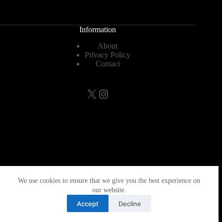
Information
About
Privacy Policy
Contact
X
Instagram
Categories
We use cookies to ensure that we give you the best experience on
MTB
our website.
その他
Accept
Decline
シクロクロス
ダイエット・トレーニング