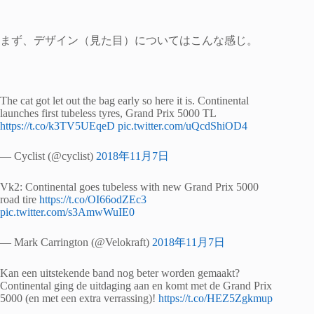
まず、デザイン（見た目）についてはこんな感じ。
The cat got let out the bag early so here it is. Continental
launches first tubeless tyres, Grand Prix 5000 TL
https://t.co/k3TV5UEqeD
pic.twitter.com/uQcdShiOD4
— Cyclist (@cyclist)
2018年11月7日
Vk2: Continental goes tubeless with new Grand Prix 5000
road tire
https://t.co/OI66odZEc3
pic.twitter.com/s3AmwWuIE0
— Mark Carrington (@Velokraft)
2018年11月7日
Kan een uitstekende band nog beter worden gemaakt?
Continental ging de uitdaging aan en komt met de Grand Prix
5000 (en met een extra verrassing)!
https://t.co/HEZ5Zgkmup