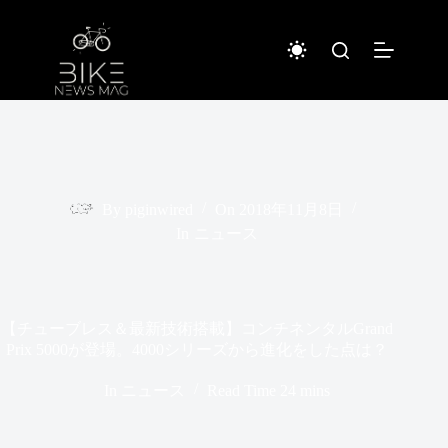
コ
ン
テ
ン
ツ
へ
ス
キ
ッ
プ
By
piginwired
On
2018年11月8日
In
ニュース
【チューブレス＆最新技術搭載】コンチネンタルGrand
Prix 5000が登場。4000シリーズから進化をした点は？
In
ニュース
Read Time
24 mins