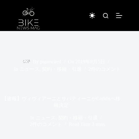
コ
ン
テ
ン
ツ
へ
ス
キ
ッ
プ
By
piginwired
On
2019年8月5日
In
ニュース
,
契約・移籍・引退
2件のコメント
【速報】ヴィヴィアーニとサバティーニがCofidisへ移
籍決定
In
ニュース
,
契約・移籍・引退
2件のコメント
Read Time
3 mins