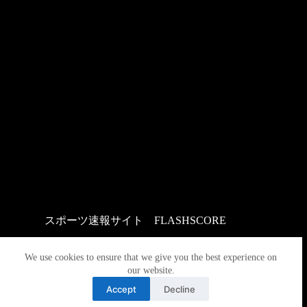
スポーツ速報サイト
：
FLASHSCORE
We use cookies to ensure that we give you the best experience on
our website.
Accept
Decline