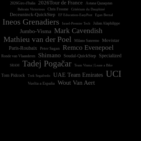
2026Tour de France
2026Giro d'Italia
Astana Qazaqstan
Chris Froome
Bahrain Victorious
Critérium du Dauphiné
Deceuninck-QuickStep
EF Education-EasyPost
Egan Bernal
Ineos Grenadiers
Israel-Premier Tech
Julian Alaphilippe
Mark Cavendish
Jumbo-Visma
Mathieu van der Poel
Movistar
Milano Sanremo
Remco Evenepoel
Paris-Roubaix
Peter Sagan
Shimano
Specialized
Soudal-QuickStep
Ronde van Vlaanderen
Tadej Pogačar
Team Visma | Lease a Bike
SRAM
UCI
UAE Team Emirates
Tom Pidcock
Trek Segafredo
Wout Van Aert
Vuelta a España