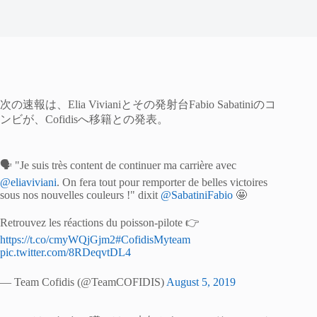
次の速報は、Elia Vivianiとその発射台Fabio Sabatiniのコ
ンビが、Cofidisへ移籍との発表。
🗣️ "Je suis très content de continuer ma carrière avec
@eliaviviani
. On fera tout pour remporter de belles victoires
sous nos nouvelles couleurs !" dixit
@SabatiniFabio
🤩
Retrouvez les réactions du poisson-pilote 👉
https://t.co/cmyWQjGjm2
#CofidisMyteam
pic.twitter.com/8RDeqvtDL4
— Team Cofidis (@TeamCOFIDIS)
August 5, 2019