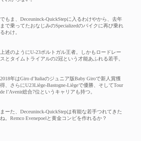
でもま、Deceuninck-QuickStepに入るわけやから、去年
まで乗ってたおなじみのSpecializedのバイクに再び乗れ
るわけ。
上述のようにU-23ポルトガル王者。しかもロードレー
スとタイムトライアルの2冠という才能あふれる若手。
2018年はGiro d’Italia‏のジュニア版Baby Giroで新人賞獲
得、さらにU23Liège-Bastogne-Liègeで優勝、そしてTour
de l’Avenir総合7位というキャリアも持つ。
まーた、Deceuninck-QuickStepは有能な若手つれてきた
ね。Remco Evenepoelと黄金コンビを作れるか？