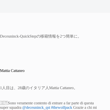
Deceuninck-QuickStepの移籍情報を2つ簡単に。
Mattia Cattaneo
1人目は、28歳のイタリア人Mattia Cattaneo。
🇮🇹Sono veramente contento di entrare a far parte di questa
super squadra
@deceuninck_qst
#thewolfpack
Grazie a chi mi