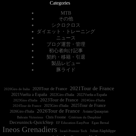
Categories
MTB
その他
シクロクロス
ダイエット・トレーニング
ニュース
ブログ運営・管理
初心者向け記事
契約・移籍・引退
製品レビュー
豚ライド
2021Tour de France
2020Tour de France
2020Giro de Italia
2021Vuelta a España
2022Vuelta a España
2023Tour de France
2023Giro d'Italia
2025Tour de France
2025Giro d'Italia
2024Tour de France
2026Tour de France
2026Giro d'Italia
Astana Qazaqstan
Chris Froome
Bahrain Victorious
Critérium du Dauphiné
Deceuninck-QuickStep
EF Education-EasyPost
Egan Bernal
Ineos Grenadiers
Israel-Premier Tech
Julian Alaphilippe