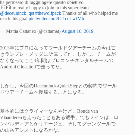
ha permesso di raggiungere questo obiettivo
🇬🇧I’m really happy to join in this super team
@deceuninck_qst
#thewolfpack
Thanks of all who helped me
reach this goal
pic.twitter.com/CI1ccLwfMh
— Mattia Cattaneo (@cattamat)
August 16, 2019
2013年にプロになってワールドツアーチームの今は亡
きランプレ・メリダに所属してた。しかし、チームが
なくなってここ3年間はプロコンチネンタルチームの
Androni Giocattoliで走ってた。
しかし、今回のDeceuninck-QuickStepとの契約でワール
ドツアーチームへ復帰することになる。
基本的にはクライマーなんやけど、Ronde van
Vlaanderenも走ったこともある選手。でもメインは、ロ
ンバルディアとかリエージュ、そしてグランツールで
の山岳アシストになるかな。