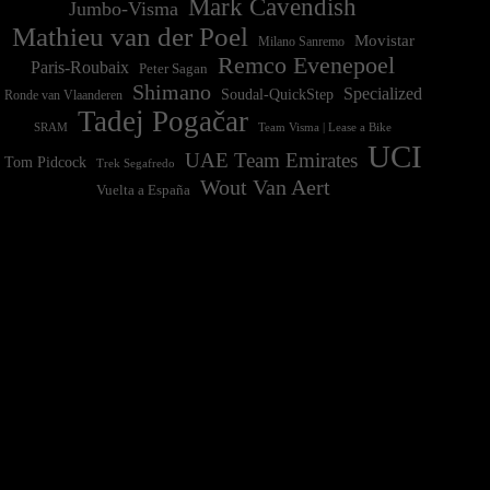
Mark Cavendish
Jumbo-Visma
Mathieu van der Poel
Movistar
Milano Sanremo
Remco Evenepoel
Paris-Roubaix
Peter Sagan
Shimano
Specialized
Soudal-QuickStep
Ronde van Vlaanderen
Tadej Pogačar
Team Visma | Lease a Bike
SRAM
UCI
UAE Team Emirates
Tom Pidcock
Trek Segafredo
Wout Van Aert
Vuelta a España