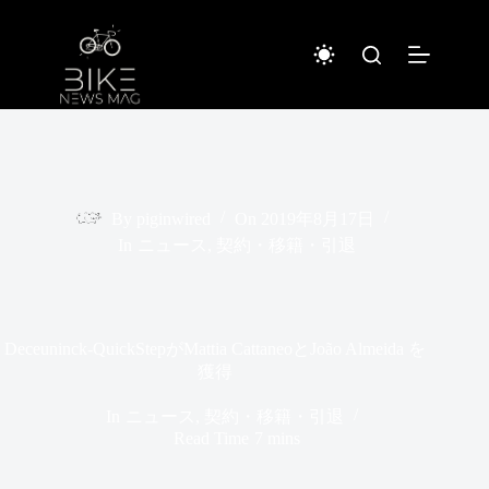
コ
ン
テ
ン
ツ
へ
ス
キ
ッ
プ
By
piginwired
On
2019年8月17日
In
ニュース
,
契約・移籍・引退
Deceuninck-QuickStepがMattia CattaneoとJoão Almeida を
獲得
In
ニュース
,
契約・移籍・引退
Read Time
7 mins