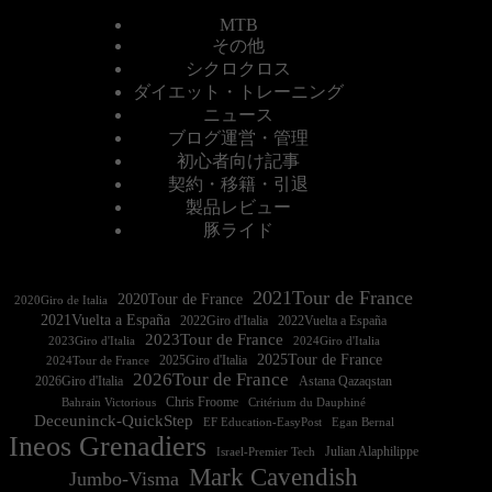
MTB
その他
シクロクロス
ダイエット・トレーニング
ニュース
ブログ運営・管理
初心者向け記事
契約・移籍・引退
製品レビュー
豚ライド
2021Tour de France
2020Tour de France
2020Giro de Italia
2021Vuelta a España
2022Vuelta a España
2023Tour de France
2023Giro d'Italia
2025Tour de France
2025Giro d'Italia
2024Tour de France
2026Tour de France
2026Giro d'Italia
Astana Qazaqstan
Chris Froome
Bahrain Victorious
Critérium du Dauphiné
Deceuninck-QuickStep
EF Education-EasyPost
Egan Bernal
Ineos Grenadiers
Israel-Premier Tech
Julian Alaphilippe
Mark Cavendish
Jumbo-Visma