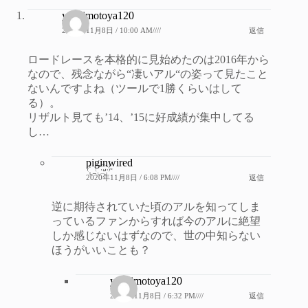
yoshimotoya120
2020年11月8日 / 10:00 AM////
返信
ロードレースを本格的に見始めたのは2016年から
なので、残念ながら“凄いアル“の姿って見たこと
ないんですよね（ツールで1勝くらいはして
る）。
リザルト見ても’14、’15に好成績が集中してる
し…
piginwired
2020年11月8日 / 6:08 PM////
返信
逆に期待されていた頃のアルを知ってしま
っているファンからすれば今のアルに絶望
しか感じないはずなので、世の中知らない
ほうがいいことも？
yoshimotoya120
2020年11月8日 / 6:32 PM////
返信