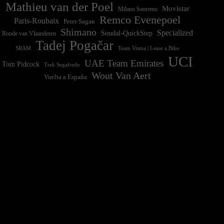
Mathieu van der Poel
Movistar
Milano Sanremo
Remco Evenepoel
Paris-Roubaix
Peter Sagan
Shimano
Specialized
Soudal-QuickStep
Ronde van Vlaanderen
Tadej Pogačar
Team Visma | Lease a Bike
SRAM
UCI
UAE Team Emirates
Tom Pidcock
Trek Segafredo
Wout Van Aert
Vuelta a España