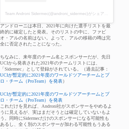
Team Androni Sidermec(@androni_sidermec)がシェアした投稿
–
2
アンドローニは本日、2021年に向けた選手リストを最
終的に確定したと発表。そのリストの中に、ファビ
オ・アルの名前はない。よって、アルの移籍の噂は完
全に否定されたことになった。
ちなみに、来年度のチーム名とスポンサーだが、先日
UCIから発表された2021年のチームリストには、
「Sidermec」として登録がされている。（過去記事：
UCIが暫定的に2021年度のワールドツアーチームとプ
ロ・チーム（ProTeam）を発表
）
UCIが暫定的に2021年度のワールドツアーチームとプ
ロ・チーム（ProTeam）を発表
これだけを見れば、Androni社がスポンサーをやめるよ
うに見えるが、実はまだそうとは確定していないもよ
う。同時にSidermecだけのスポンサーになる可能性も
あるし、全く別のスポンサーが加わる可能性もうある