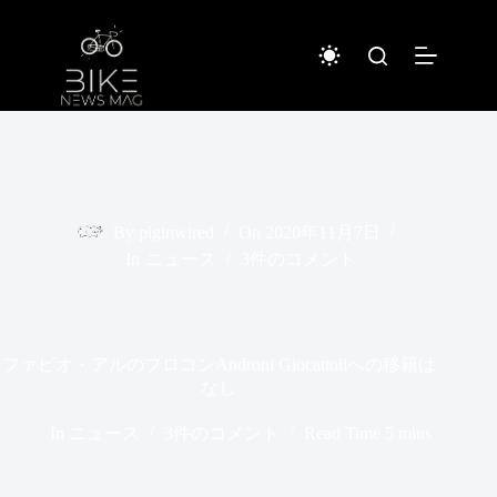
コ
ン
テ
ン
ツ
へ
ス
キ
ッ
プ
By
piginwired
On
2020年11月7日
In
ニュース
3件のコメント
ファビオ・アルのプロコンAndroni Giocattoliへの移籍は
なし
In
ニュース
3件のコメント
Read Time
5 mins