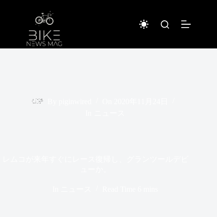
コ
ン
テ
ン
ツ
へ
ス
キ
ッ
プ
By
piginwired
On
2020年11月24日
In
ニュース
レムコが来年すぐにレース復帰し、グランツールデビ
ューか。
In
ニュース
Read Time
6 mins