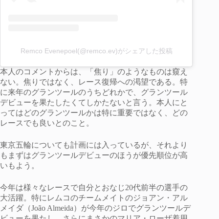
Remco Evenepoel(@remco.ev)がシェアした投稿
本人のコメントからは、「焦り」のようなものは窺え
ない。焦りではなく、レース復帰への渇望である。特
に来年のグランツールのうちどれかで、グランツール
デビューを果たしたくてしかたないと言う。本人にと
ってはどのグランツールかは特に重要ではなく、どの
レースでも良いとのこと。
東京五輪についても計画には入っているが、それより
もまずはグランツールデビューのほうが優先順位が高
いもよう。
今年は様々なレースで自分とおなじ20代前半の選手の
大活躍。特にレムコのチームメイトのジョアン・アル
メイダ（João Almeida）が今年のジロでグランツールデ
ビューを果たし、さらにまさかのマリア・ローザ着用