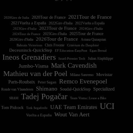
2021Tour de France
2020Tour de France
2020Giro de Italia
2021Vuelta a España
2022Vuelta a España
2023Tour de France
2023Giro d'Italia
2025Tour de France
2025Giro d'Italia
2024Tour de France
2026Tour de France
2026Giro d'Italia
Astana Qazaqstan
Chris Froome
Bahrain Victorious
Critérium du Dauphiné
Deceuninck-QuickStep
EF Education-EasyPost
Egan Bernal
Ineos Grenadiers
Israel-Premier Tech
Julian Alaphilippe
Mark Cavendish
Jumbo-Visma
Mathieu van der Poel
Movistar
Milano Sanremo
Remco Evenepoel
Paris-Roubaix
Peter Sagan
Shimano
Specialized
Soudal-QuickStep
Ronde van Vlaanderen
Tadej Pogačar
Team Visma | Lease a Bike
SRAM
UCI
UAE Team Emirates
Tom Pidcock
Trek Segafredo
Wout Van Aert
Vuelta a España