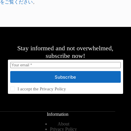
をご覧ください
。
Stay informed and not overwhelmed,
subscribe now!
Subscribe
I accept the
Privacy Policy
Information
About
Privacy Policy