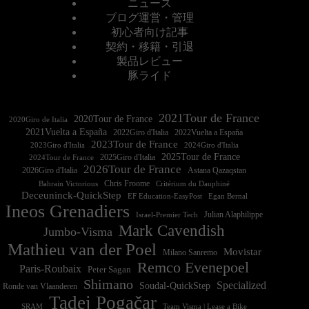
ニュース
ブログ運営・管理
初心者向け記事
契約・移籍・引退
製品レビュー
豚ライド
2021Tour de France
2020Tour de France
2020Giro de Italia
2021Vuelta a España
2022Vuelta a España
2023Tour de France
2023Giro d'Italia
2025Tour de France
2025Giro d'Italia
2024Tour de France
2026Tour de France
2026Giro d'Italia
Astana Qazaqstan
Chris Froome
Bahrain Victorious
Critérium du Dauphiné
Deceuninck-QuickStep
EF Education-EasyPost
Egan Bernal
Ineos Grenadiers
Israel-Premier Tech
Julian Alaphilippe
Mark Cavendish
Jumbo-Visma
Mathieu van der Poel
Movistar
Milano Sanremo
Remco Evenepoel
Paris-Roubaix
Peter Sagan
Shimano
Specialized
Soudal-QuickStep
Ronde van Vlaanderen
Tadej Pogačar
Team Visma | Lease a Bike
SRAM