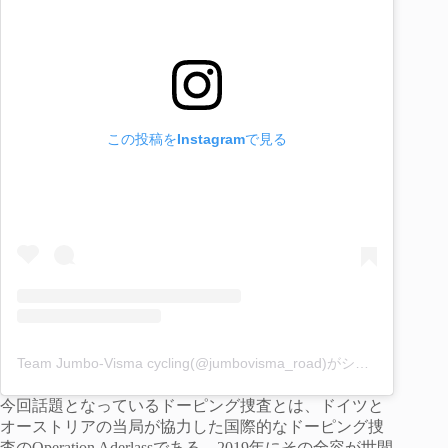
この投稿をInstagramで見る
Team Jumbo-Visma cycling(@jumbovisma_road)がシェアした投稿
今回話題となっているドーピング捜査とは、ドイツと
オーストリアの当局が協力した国際的なドーピング捜
査のOperation Aderlassである。2019年にその全容が世間