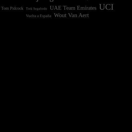
UCI
UAE Team Emirates
Tom Pidcock
Trek Segafredo
Wout Van Aert
Vuelta a España