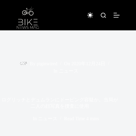
コ
ン
テ
ン
ツ
へ
ス
キ
ッ
プ
By
piginwired
On
2020年12月24日
In
ニュース
ログリッチとデュムランにドーピング容疑か。当局が
二人の顔写真を捜査に使用
In
ニュース
Read Time
4 mins