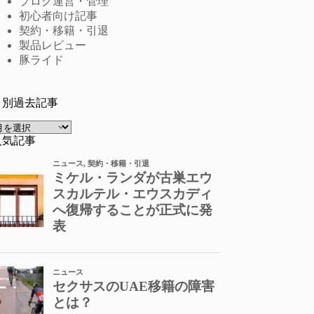
ブログ運営・管理
初心者向け記事
契約・移籍・引退
製品レビュー
豚ライド
月別過去記事
ア
ー
人気記事
カ
イ
ブ