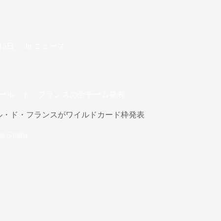
月5日
In
ニュース
ツール・ド・フランスの全チーム発表
ル・ド・フランスがワイルドカード枠発表
me
5 mins