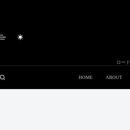
コ
ン
テ
ン
ツ
へ
ス
キ
ッ
プ
ロード
HOME
ABOUT