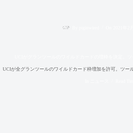
By
piginwired
On
2021年2
UCIがグランツールのワイルドカードの増枠を決定。
UCIが全グランツールのワイルドカード枠増加を許可。ツー
In
ニュース
Read Ti