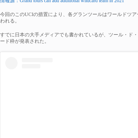
情報源：Grand tours can add additional wildcard team in 2021
今回のこのUCIの措置により、各グランツールはワールドツアーチ
われる。
すでに日本の大手メディアでも書かれているが、ツール・ド・
ード枠が発表された。