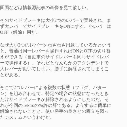
図面などは情報源記事の画像を見て欲しい。
そのサイドブレーキは大小2つのレバーで実装され、ま
ず大レバーでサイドブレーキをONにする。小レバーは
OFF（解除）用だ。
なぜ大小2つのレバーをわざわざ用意しているかという
と、普通は同一レバーを操作すればONとOFFの切り替
えができる（自動車のサイドレバーも同じサイドレバ
ーで操作する）、それだとなんらかのアクシデントで
大レバーが動いてしまい、勝手に解除されてしまうこ
とがある。
そこで2つレバーによる複数の状態（フラグ、パター
ン）を組み合わせて、特定の場合の状態になったとき
だけサイドブレーキが解除されるようにしたのだ。そ
れが今回のTektroの特許の肝である。ようするに簡単に
解除されないことと、使い勝手の良さとの両立を図っ
たシステムというわけだ。