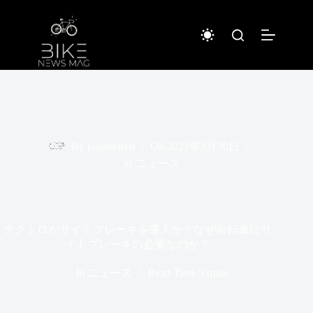
コ
ン
テ
ン
ツ
へ
ス
キ
ッ
プ
By
piginwired
On
2021年3月30日
In
ニュース
テクトロがサイドブレーキを導入か？なぜ自転車にサ
イドブレーキの必要なのか？
In
ニュース
Read Time
5 mins