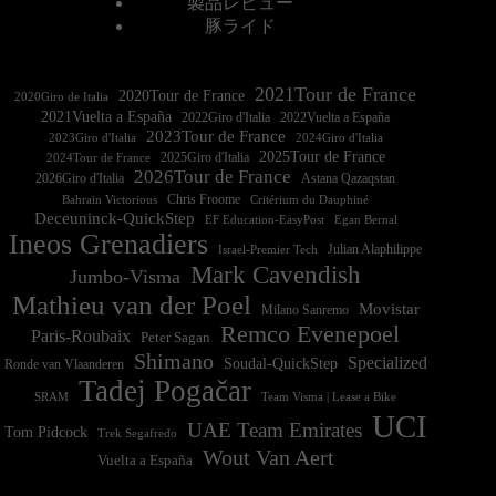
製品レビュー
豚ライド
2021Tour de France
2020Tour de France
2020Giro de Italia
2021Vuelta a España
2022Vuelta a España
2023Tour de France
2023Giro d'Italia
2025Tour de France
2025Giro d'Italia
2024Tour de France
2026Tour de France
2026Giro d'Italia
Astana Qazaqstan
Chris Froome
Bahrain Victorious
Critérium du Dauphiné
Deceuninck-QuickStep
EF Education-EasyPost
Egan Bernal
Ineos Grenadiers
Israel-Premier Tech
Julian Alaphilippe
Mark Cavendish
Jumbo-Visma
Mathieu van der Poel
Movistar
Milano Sanremo
Remco Evenepoel
Paris-Roubaix
Peter Sagan
Shimano
Specialized
Soudal-QuickStep
Ronde van Vlaanderen
Tadej Pogačar
Team Visma | Lease a Bike
SRAM
UCI
UAE Team Emirates
Tom Pidcock
Trek Segafredo
Wout Van Aert
Vuelta a España