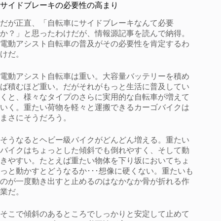
サイドブレーキの必要性の高まり
だが正直、「自転車にサイドブレーキなんて必要
か？」と思ったわけだが、情報源記事を読んで納得。
電動アシスト自転車の普及がその必要性を肯定するわ
けだ。
電動アシスト自転車は重い。大容量バッテリーを積め
ば積むほど重い。だがそれがもっと生活に普及してい
くと、様々なタイプのさらに実用的な自転車が増えて
いく。重たい荷物を軽々と運搬できるカーゴバイクは
まさにそうだろう。
そうなるとヘビー級バイクがどんどん増える。重たい
バイクはちょっとした傾斜でも倒れやすく、そして動
きやすい。たとえば重たい物体を下り坂においてちょ
っと動かすとどうなるか･･･想像に硬くない。重たいも
のが一度動き出すと止めるのはなかなか骨が折れる作
業だ。
そこで傾斜のあるところでしっかりと安定して止めて