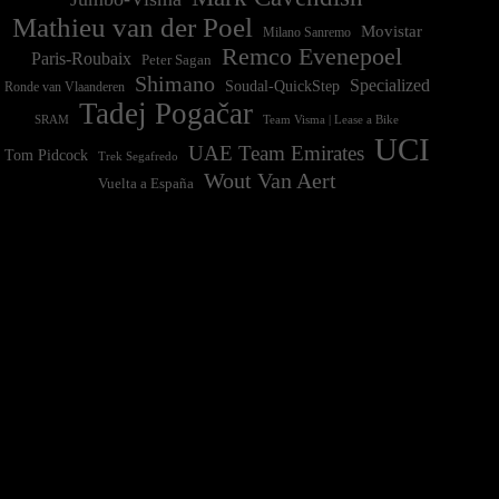
Mathieu van der Poel
Movistar
Milano Sanremo
Remco Evenepoel
Paris-Roubaix
Peter Sagan
Shimano
Specialized
Soudal-QuickStep
Ronde van Vlaanderen
Tadej Pogačar
Team Visma | Lease a Bike
SRAM
UCI
UAE Team Emirates
Tom Pidcock
Trek Segafredo
Wout Van Aert
Vuelta a España