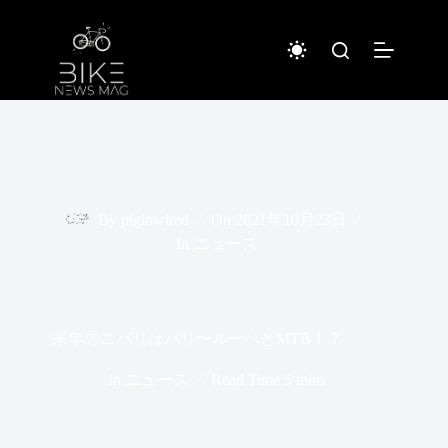
コ
ン
テ
ン
ツ
へ
ス
キ
ッ
プ
By
piginwired
On
2021年10月23日
In
ニュース
来年のニバリはパリ〜ルーベとMTB！？
In
ニュース
Read Time
5 mins