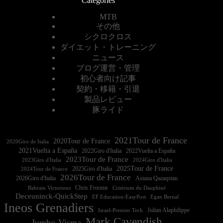
Categories
MTB
その他
シクロクロス
ダイエット・トレーニング
ニュース
ブログ運営・管理
初心者向け記事
契約・移籍・引退
製品レビュー
豚ライド
2021Tour de France
2020Tour de France
2020Giro de Italia
2021Vuelta a España
2022Vuelta a España
2023Tour de France
2023Giro d'Italia
2025Tour de France
2025Giro d'Italia
2024Tour de France
2026Tour de France
2026Giro d'Italia
Astana Qazaqstan
Chris Froome
Bahrain Victorious
Critérium du Dauphiné
Deceuninck-QuickStep
EF Education-EasyPost
Egan Bernal
Ineos Grenadiers
Israel-Premier Tech
Julian Alaphilippe
Mark Cavendish
Jumbo-Visma