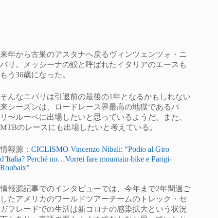
来年から古巣のアスタナへ戻るヴィンツェンツォ・ニ
バリ。メッシーナの鮫と呼ばれたイタリアのエースも
もう36歳になった。
そんなニバリは引退前の最後の1年となるかもしれない
来シーズンは、ロードレース界最高の地獄であるパ
リ〜ルーベに出場したいと思っているようだ。また、
MTBのレースにも出場したいと考えている。
情報源：
CICLISMO Vincenzo Nibali: “Podio al Giro
d’Italia? Perché no…Vorrei fare mountain-bike e Parigi-
Roubaix”
情報源記事でのインタビューでは、今年まで2年間過ご
したアメリカのワールドツアーチームのトレック・セ
ガフレードでの生活は新コロナの感染拡大という状況