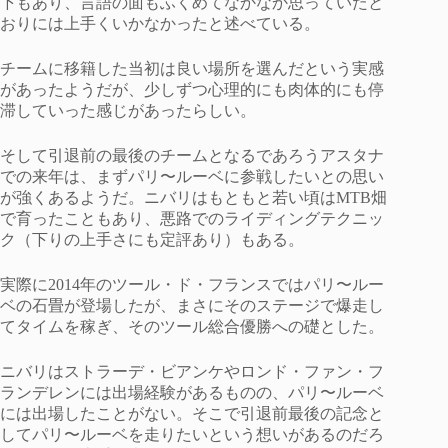
下もあり、言語の面もふくめてなかなか思っていたと
おりには上手くいかなかったと述べている。
チームに移籍した当初は良い場所を選んだという実感
があったようだが、少しずつ心理的にも肉体的にも停
滞していった感じがあったらしい。
そして引退前の最後のチームとなるであろうアスタナ
での来年は、まずパリ〜ルーベに参戦したいとの思い
が強くあるようだ。ニバリはもともと若い頃はMTB畑
で育ったこともあり、悪路でのライディングテクニッ
ク（下りの上手さにも定評あり）もある。
実際に2014年のツール・ド・フランスではパリ〜ルー
ベの石畳が登場したが、まさにそのステージで爆走し
てタイムを稼ぎ、そのツール総合優勝への礎とした。
ニバリはストラーデ・ビアンケやロンド・ファン・フ
ランデレンには出場経験があるものの、パリ〜ルーベ
には出場したことがない。そこで引退前最後の記念と
してパリ〜ルーベを走りたいという想いがあるのだろ