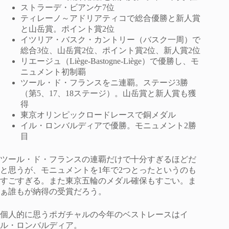
ストラーデ・ビアンケ7位
ティレーノ～アドリアティコで総合優勝と新人賞
と山岳賞。ポイント賞2位
イツリア・バスク・カントリー（バスク一周）で
総合3位、山岳賞2位、ポイント賞2位、新人賞2位
リエージュ（Liège-Bastogne-Liège）で優勝し、モ
ニュメント初制覇
ツール・ド・フランスをニ連覇。ステージ3勝
（第5、17、18ステージ）。山岳賞と新人賞も獲
得
東京オリンピックロードレースで銅メダル
イル・ロンバルディアで優勝。モニュメント2勝
目
ツール・ド・フランスの連覇だけで十分すぎるほどだ
と思うが、モニュメントを1年で2つとったというのも
すごすぎる。また東京五輪のメダル確保もすごい。ま
ぁ誰もが納得の受賞だろう。
個人的に思うポガチャルの今年のベストレースはイ
ル・ロンバルディア。