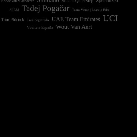
Specialized
Soudal-QuickStep
Ronde van Vlaanderen
Tadej Pogačar
Team Visma | Lease a Bike
SRAM
UCI
UAE Team Emirates
Tom Pidcock
Trek Segafredo
Wout Van Aert
Vuelta a España