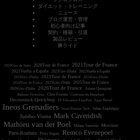
ダイエット・トレーニング
ニュース
ブログ運営・管理
初心者向け記事
契約・移籍・引退
製品レビュー
豚ライド
2021Tour de France
2020Tour de France
2020Giro de Italia
2021Vuelta a España
2022Vuelta a España
2023Tour de France
2023Giro d'Italia
2025Tour de France
2025Giro d'Italia
2024Tour de France
2026Tour de France
2026Giro d'Italia
Astana Qazaqstan
Chris Froome
Bahrain Victorious
Critérium du Dauphiné
Deceuninck-QuickStep
EF Education-EasyPost
Egan Bernal
Ineos Grenadiers
Israel-Premier Tech
Julian Alaphilippe
Mark Cavendish
Jumbo-Visma
Mathieu van der Poel
Movistar
Milano Sanremo
Remco Evenepoel
Paris-Roubaix
Peter Sagan
Shimano