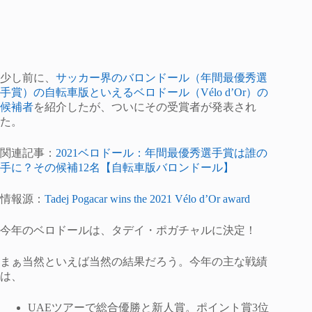
少し前に、
サッカー界のバロンドール（年間最優秀選
手賞）の自転車版といえるベロドール（Vélo d’Or）の
候補者
を紹介したが、ついにその受賞者が発表され
た。
関連記事：
2021ベロドール：年間最優秀選手賞は誰の
手に？その候補12名【自転車版バロンドール】
情報源：
Tadej Pogacar wins the 2021 Vélo d’Or award
今年のベロドールは、タデイ・ポガチャルに決定！
まぁ当然といえば当然の結果だろう。今年の主な戦績
は、
UAEツアーで総合優勝と新人賞。ポイント賞3位