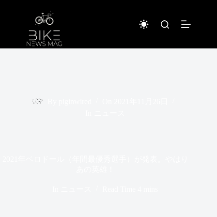
コ
ン
テ
ン
ツ
へ
ス
キ
ッ
プ
By
piginwired
On
2021年11月26日
In
ニュース
2021年ベロドール（年間最優秀選手）が発表。やはり
あの英雄！
In
ニュース
Read Time
4 mins