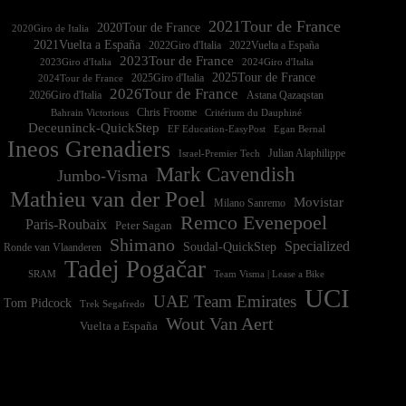
2021Tour de France
2020Tour de France
2020Giro de Italia
2021Vuelta a España
2022Vuelta a España
2023Tour de France
2023Giro d'Italia
2025Tour de France
2025Giro d'Italia
2024Tour de France
2026Tour de France
2026Giro d'Italia
Astana Qazaqstan
Chris Froome
Bahrain Victorious
Critérium du Dauphiné
Deceuninck-QuickStep
EF Education-EasyPost
Egan Bernal
Ineos Grenadiers
Israel-Premier Tech
Julian Alaphilippe
Mark Cavendish
Jumbo-Visma
Mathieu van der Poel
Movistar
Milano Sanremo
Remco Evenepoel
Paris-Roubaix
Peter Sagan
Shimano
Specialized
Soudal-QuickStep
Ronde van Vlaanderen
Tadej Pogačar
Team Visma | Lease a Bike
SRAM
UCI
UAE Team Emirates
Tom Pidcock
Trek Segafredo
Wout Van Aert
Vuelta a España