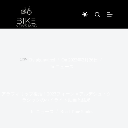
コ
ン
テ
ン
ツ
へ
ス
キ
ッ
プ
By
piginwired
On
2023年2月26日
In
ニュース
アラフィリップ復活！2023フォーン＝アルデシュ・ク
ラシックのハイライト動画と結果
In
ニュース
Read Time
5 mins