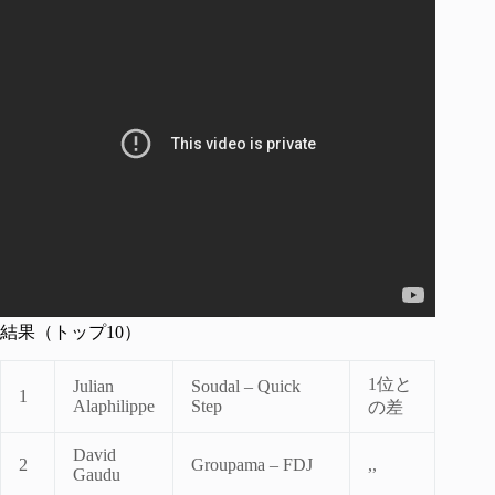
結果（トップ10）
1位と
Julian
Soudal – Quick
1
Alaphilippe
Step
の差
David
2
Groupama – FDJ
,,
Gaudu