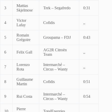
Mattias
3
Trek – Segafredo
0:31
Skjelmose
Victor
4
Cofidis
,,
Lafay
Romain
5
Groupama – FDJ
0:43
Grégoire
AG2R Citroën
6
Felix Gall
,,
Team
Lorenzo
Intermarché –
7
,,
Rota
Circus – Wanty
Guillaume
8
Cofidis
0:51
Martin
Intermarché –
9
Rui Costa
0:54
Circus – Wanty
Pierre
10
TotalEnergies
,,