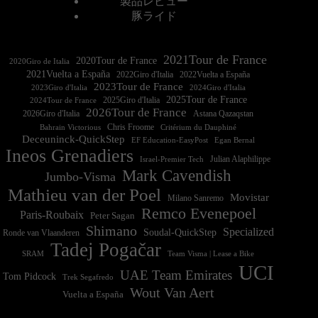
製品レビュー
豚ライド
2021Tour de France
2020Tour de France
2020Giro de Italia
2021Vuelta a España
2022Vuelta a España
2023Tour de France
2023Giro d'Italia
2025Tour de France
2025Giro d'Italia
2024Tour de France
2026Tour de France
2026Giro d'Italia
Astana Qazaqstan
Chris Froome
Bahrain Victorious
Critérium du Dauphiné
Deceuninck-QuickStep
EF Education-EasyPost
Egan Bernal
Ineos Grenadiers
Israel-Premier Tech
Julian Alaphilippe
Mark Cavendish
Jumbo-Visma
Mathieu van der Poel
Movistar
Milano Sanremo
Remco Evenepoel
Paris-Roubaix
Peter Sagan
Shimano
Specialized
Soudal-QuickStep
Ronde van Vlaanderen
Tadej Pogačar
Team Visma | Lease a Bike
SRAM
UCI
UAE Team Emirates
Tom Pidcock
Trek Segafredo
Wout Van Aert
Vuelta a España