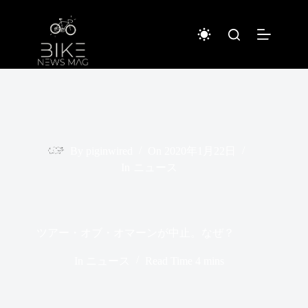
コ
ン
テ
ン
ツ
へ
ス
キ
ッ
プ
By
piginwired
On
2020年1月22日
In
ニュース
ツアー・オブ・オマーンが中止。なぜ？
In
ニュース
Read Time
4 mins