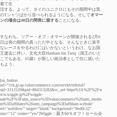
着て生
活する。よって、タイのユニクロにもその期間中は黒
のTシャツばかり並べられるようになる。そして
オマー
ンの場合は40日の間喪に服する
ことになる。
すなわち、ツアー・オブ・オマーンが開催される2月6
日は喪の期間の真っただ中となる。そんなときに派手
なレースをやるわけにはいかないというわけ。なお国
王逝去に伴い、文化大臣Haitham bin Tariq（国王のいと
こでもある。65歳）が新しい統治者として任に就いた
もよう。
[su_button
url=”//ck.jp.ap.valuecommerce.com/servlet/referral?
sid=3312529&pid=884313282&vc_url=https%3A%2F%2Fw
ww.wiggle.jp%2Fwiggle-
sale%2F%3Futm_source%3Dvaluecommerce%26utm_mediu
m%3Daffiliates%26utm_campaign%3Daffiliate-website’
rel=’nofollow'” target=”blank” background=”#ed0c32″
size=”12″ center=”yes”]Wiggle：最大60％オフ！セール会