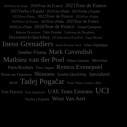
2021Tour de France
2020Tour de France
2020Giro de Italia
2021Vuelta a España
2022Vuelta a España
2023Tour de France
2023Giro d'Italia
2025Tour de France
2025Giro d'Italia
2024Tour de France
2026Tour de France
2026Giro d'Italia
Astana Qazaqstan
Chris Froome
Bahrain Victorious
Critérium du Dauphiné
Deceuninck-QuickStep
EF Education-EasyPost
Egan Bernal
Ineos Grenadiers
Israel-Premier Tech
Julian Alaphilippe
Mark Cavendish
Jumbo-Visma
Mathieu van der Poel
Movistar
Milano Sanremo
Remco Evenepoel
Paris-Roubaix
Peter Sagan
Shimano
Specialized
Soudal-QuickStep
Ronde van Vlaanderen
Tadej Pogačar
Team Visma | Lease a Bike
SRAM
UCI
UAE Team Emirates
Tom Pidcock
Trek Segafredo
Wout Van Aert
Vuelta a España