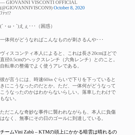
— GIOVANNI VISCONTI OFFICIAL
(@GIOVANNIVISCON9)
October 8, 2020
ﾌｧｯ!?
(´・ω・`)えぇ･･･（困惑）
一体何がどうなればこんなものが刺さるんや･･･
ヴィスコンティ本人によると、これは長さ20cmほどで
直径0.5cmのヘックスレンチ（六角レンチ）とのこと。
自転車の整備でよく使うアレである。
彼が言うには、時速60㎞ぐらいで下りを下っていると
きにこうなったのだとか。ただ、一体何がどうなって
こうなったのかはわからないらしい。落車したわけで
もない。
ただこんな奇妙な事件に襲われながらも、本人に負傷
はなく、無事にその日のゴールに到達している。
チームVini Zabù – KTMの頭上にかかる暗雲は晴れるの