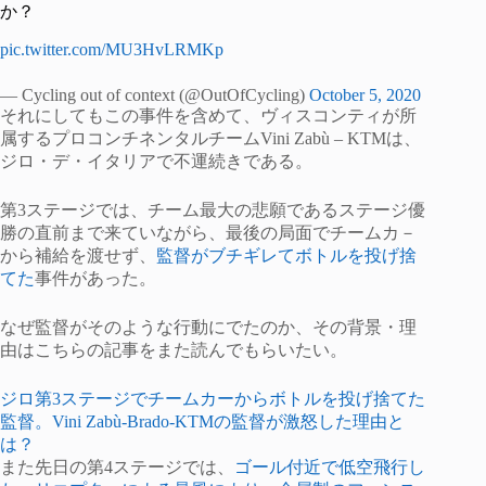
か？
pic.twitter.com/MU3HvLRMKp
— Cycling out of context (@OutOfCycling)
October 5, 2020
それにしてもこの事件を含めて、ヴィスコンティが所
属するプロコンチネンタルチームVini Zabù – KTMは、
ジロ・デ・イタリアで不運続きである。
第3ステージでは、チーム最大の悲願であるステージ優
勝の直前まで来ていながら、最後の局面でチームカ－
から補給を渡せず、
監督がブチギレてボトルを投げ捨
てた
事件があった。
なぜ監督がそのような行動にでたのか、その背景・理
由はこちらの記事をまた読んでもらいたい。
ジロ第3ステージでチームカーからボトルを投げ捨てた
監督。Vini Zabù-Brado-KTMの監督が激怒した理由と
は？
また先日の第4ステージでは、
ゴール付近で低空飛行し