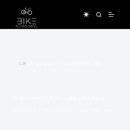
コ
ン
テ
ン
ツ
へ
ス
キ
ッ
プ
By
piginwired
On
2020年10月10日
In
ニュース
3件のコメント
ジロ第6ステージで選手に金属棒が突き刺さる
In
ニュース
3件のコメント
Read Time
7 mins