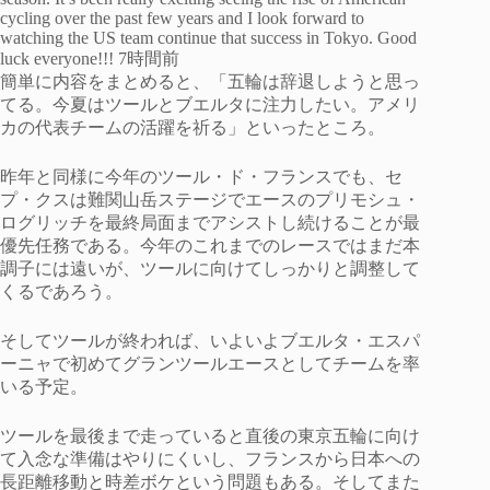
cycling over the past few years and I look forward to
watching the US team continue that success in Tokyo. Good
luck everyone!!! 7時間前
簡単に内容をまとめると、「五輪は辞退しようと思っ
てる。今夏はツールとブエルタに注力したい。アメリ
カの代表チームの活躍を祈る」といったところ。
昨年と同様に今年のツール・ド・フランスでも、セ
プ・クスは難関山岳ステージでエースのプリモシュ・
ログリッチを最終局面までアシストし続けることが最
優先任務である。今年のこれまでのレースではまだ本
調子には遠いが、ツールに向けてしっかりと調整して
くるであろう。
そしてツールが終われば、いよいよブエルタ・エスパ
ーニャで初めてグランツールエースとしてチームを率
いる予定。
ツールを最後まで走っていると直後の東京五輪に向け
て入念な準備はやりにくいし、フランスから日本への
長距離移動と時差ボケという問題もある。そしてまた