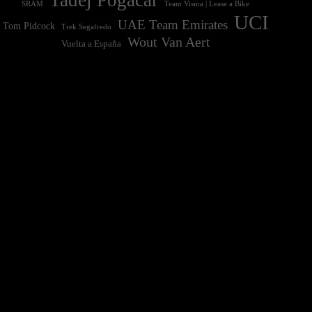
Tadej Pogačar
Team Visma | Lease a Bike
SRAM
UCI
UAE Team Emirates
Tom Pidcock
Trek Segafredo
Wout Van Aert
Vuelta a España