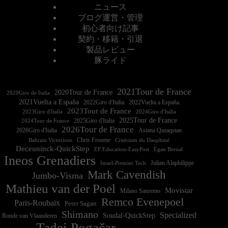
ニュース
ブログ運営・管理
初心者向け記事
契約・移籍・引退
製品レビュー
豚ライド
2021Tour de France
2020Tour de France
2020Giro de Italia
2021Vuelta a España
2022Vuelta a España
2023Tour de France
2023Giro d'Italia
2025Tour de France
2025Giro d'Italia
2024Tour de France
2026Tour de France
2026Giro d'Italia
Astana Qazaqstan
Chris Froome
Bahrain Victorious
Critérium du Dauphiné
Deceuninck-QuickStep
EF Education-EasyPost
Egan Bernal
Ineos Grenadiers
Israel-Premier Tech
Julian Alaphilippe
Mark Cavendish
Jumbo-Visma
Mathieu van der Poel
Movistar
Milano Sanremo
Remco Evenepoel
Paris-Roubaix
Peter Sagan
Shimano
Specialized
Soudal-QuickStep
Ronde van Vlaanderen