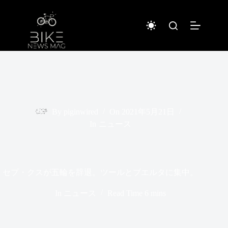
コ
ン
テ
ン
ツ
へ
ス
キ
ッ
プ
By
piginwired
On
2021年5月21日
In
ニュース
セプ・クスが五輪を辞退。ツールとブエルタに集中。
In
ニュース
Read Time
6 mins