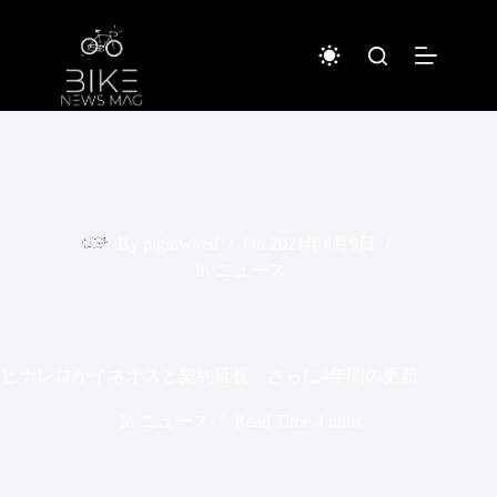
コ
ン
テ
ン
ツ
へ
ス
キ
ッ
プ
By
piginwired
On
2021年6月9日
In
ニュース
ピナレロがイネオスと契約延長。さらに4年間の更新。
In
ニュース
Read Time
4 mins