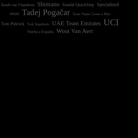
Shimano
Specialized
Soudal-QuickStep
Ronde van Vlaanderen
Tadej Pogačar
Team Visma | Lease a Bike
SRAM
UCI
UAE Team Emirates
Tom Pidcock
Trek Segafredo
Wout Van Aert
Vuelta a España