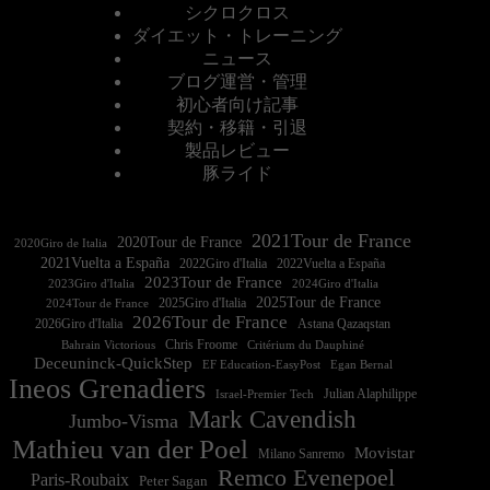
シクロクロス
ダイエット・トレーニング
ニュース
ブログ運営・管理
初心者向け記事
契約・移籍・引退
製品レビュー
豚ライド
2021Tour de France
2020Tour de France
2020Giro de Italia
2021Vuelta a España
2022Vuelta a España
2023Tour de France
2023Giro d'Italia
2025Tour de France
2025Giro d'Italia
2024Tour de France
2026Tour de France
2026Giro d'Italia
Astana Qazaqstan
Chris Froome
Bahrain Victorious
Critérium du Dauphiné
Deceuninck-QuickStep
EF Education-EasyPost
Egan Bernal
Ineos Grenadiers
Israel-Premier Tech
Julian Alaphilippe
Mark Cavendish
Jumbo-Visma
Mathieu van der Poel
Movistar
Milano Sanremo
Remco Evenepoel
Paris-Roubaix
Peter Sagan