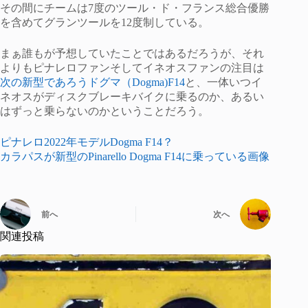
その間にチームは7度のツール・ド・フランス総合優勝
を含めてグランツールを12度制している。
まぁ誰もが予想していたことではあるだろうが、それ
よりもピナレロファンそしてイネオスファンの注目は
次の新型であろうドグマ（Dogma)F14
と、一体いつイ
ネオスがディスクブレーキバイクに乗るのか、あるい
はずっと乗らないのかということだろう。
ピナレロ2022年モデルDogma F14？
カラパスが新型のPinarello Dogma F14に乗っている画像
前へ
次へ
関連投稿