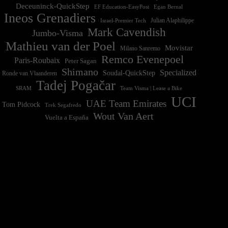
Deceuninck-QuickStep
EF Education-EasyPost
Egan Bernal
Ineos Grenadiers
Israel-Premier Tech
Julian Alaphilippe
Mark Cavendish
Jumbo-Visma
Mathieu van der Poel
Movistar
Milano Sanremo
Remco Evenepoel
Paris-Roubaix
Peter Sagan
Shimano
Specialized
Soudal-QuickStep
Ronde van Vlaanderen
Tadej Pogačar
Team Visma | Lease a Bike
SRAM
UCI
UAE Team Emirates
Tom Pidcock
Trek Segafredo
Wout Van Aert
Vuelta a España