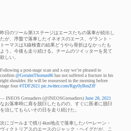
昨日のツール第3ステージはエースたちの落車が続出し
たが、序盤で落車したイネオスのエース、ゲラント・
トーマスはX線検査の結果どうやら骨折はなかったも
よう。今後も走り続ける。チームのツイッターを見て
欲しい。
Following a post-stage scan and x-ray we’re pleased to
confirm
@GeraintThomas86
has not suffered a fracture in his
right shoulder. He will be reassessed in the morning before
stage four
#TDF2021
pic.twitter.com/Rgy0yBmZfF
— INEOS Grenadiers (@INEOSGrenadiers)
June 28, 2021
なお落車時に肩を脱臼したものの、すぐに医者に脱臼
を治してもらいその日を走り続けた。
次にゴールまで残り4km地点で落車したバーレーン・
ヴィクトリアスのエースのジャック・ヘイグだが、こ