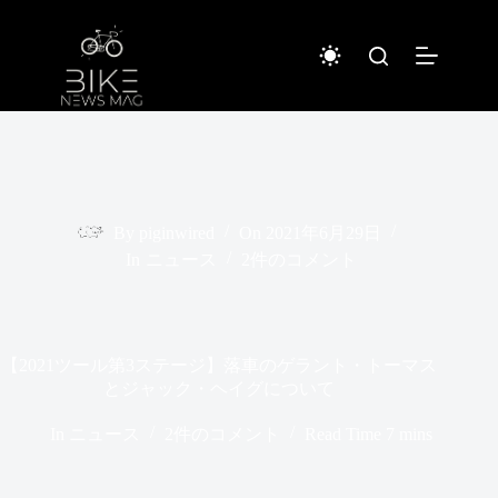
コ
ン
テ
ン
ツ
へ
ス
キ
ッ
プ
By
piginwired
On
2021年6月29日
In
ニュース
2件のコメント
【2021ツール第3ステージ】落車のゲラント・トーマス
とジャック・ヘイグについて
In
ニュース
2件のコメント
Read Time
7 mins