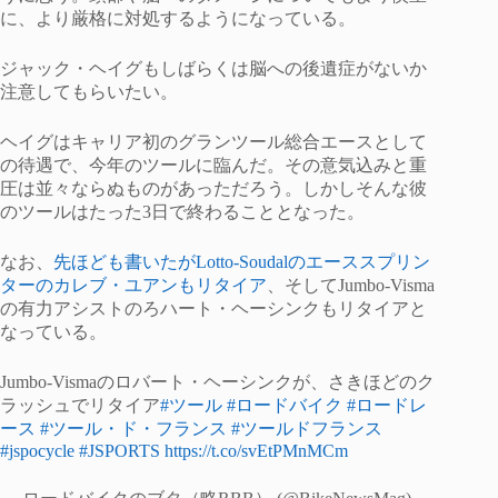
に、より厳格に対処するようになっている。
ジャック・ヘイグもしばらくは脳への後遺症がないか
注意してもらいたい。
ヘイグはキャリア初のグランツール総合エースとして
の待遇で、今年のツールに臨んだ。その意気込みと重
圧は並々ならぬものがあっただろう。しかしそんな彼
のツールはたった3日で終わることとなった。
なお、
先ほども書いたがLotto-Soudalのエーススプリン
ターのカレブ・ユアンもリタイア
、そしてJumbo-Visma
の有力アシストのろハート・ヘーシンクもリタイアと
なっている。
Jumbo-Vismaのロバート・ヘーシンクが、さきほどのク
ラッシュでリタイア
#ツール
#ロードバイク
#ロードレ
ース
#ツール・ド・フランス
#ツールドフランス
#jspocycle
#JSPORTS
https://t.co/svEtPMnMCm