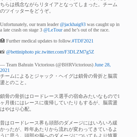
ちらは残念ながらリタイアとなってしまった。チーム
のツイッターをどうぞ。
Unfortunately, our team leader
@jackhaig93
was caught up in
a late crash on stage 3
@LeTour
and he’s out of the race.
🏥 Further medical updates to follow.
#TDF2021
📸
@bettiniphoto
pic.twitter.com/F3DLZM7g5Z
— Team Bahrain Victorious (@BHRVictorious)
June 28,
2021
チームによるとジャック・ヘイグは鎖骨の骨折と脳震
盪とのこと。
鎖骨の骨折はロードレース選手の宿命みたいなもので1
ヶ月後にはレースに復帰していたりもするが、脳震盪
はやはり心配。
昔はロードレース界も頭部のダメージにはいろいろ緩
かったが、昨年あたりから流れが変わってきているよ
うに思う。頭部や脳へのダメージについてもより慎重