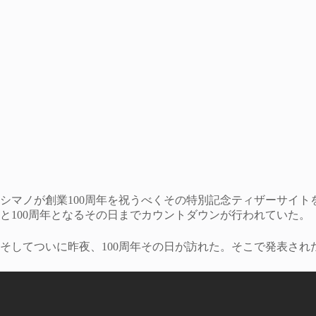
シマノが創業100周年を祝うべくその特別記念ティザーサイ
と100周年となるその日までカウントダウンが行われていた。
そしてついに昨夜、100周年その日が訪れた。そこで発表さ