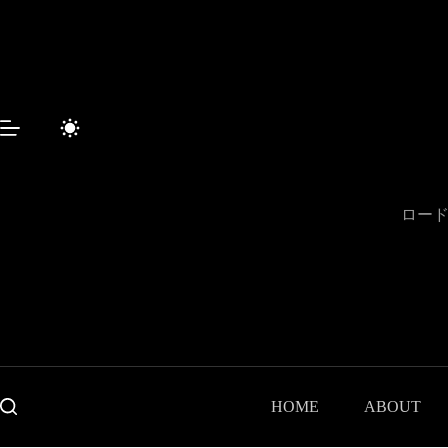
コ
ン
テ
ン
ツ
へ
ス
キ
ッ
プ
ロード
HOME
ABOUT