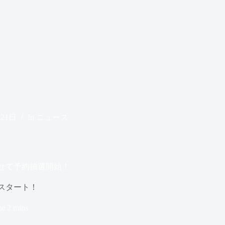
月21日
In
ニュース
わせて予約抽選開始！
選スタート！
me
2 mins