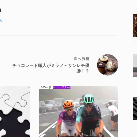
d
5
次へ
投稿
チョコレート職人がミラノ～サンレモ優
勝！？