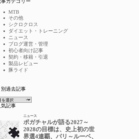
記事カテゴリー
MTB
その他
シクロクロス
ダイエット・トレーニング
ニュース
ブログ運営・管理
初心者向け記事
契約・移籍・引退
製品レビュー
豚ライド
月別過去記事
ア
ー
人気記事
カ
イ
ブ