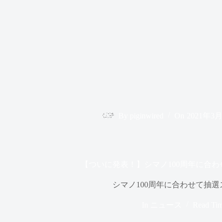
By
piginwired
On
2021年3
【ついに発表！】シマノ100周年に合
シマノ100周年に合わせて抽
In
ニュース
Read Ti